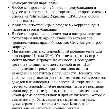
коммерческими партнерами.
Любое копирование, публикация, републикация и
другое распространение информации, которое содержит
ссылку на "Интерфакс-Украина", EPA / UPG, строго
воспрещается.
Владелец веб-страницы в разделе Я- Корреспондент
является автор публикации.
Любое копирование, перепечатка и воспроизведение
фотографий и/или аудиовизуальных материалов,
принадлежащих правообладателю Getty Images, строго
запрещено.
Материалы сайта korrespondent.net предназначены для
лиц старше 21 года (21+). Участие в азартных играх
может вызвать игровую зависимость. Соблюдайте
правила (принципы) ответственной игры. При
обнаружении первых признаков зависимости
немедленно обратитесь к специалисту. Помните, что
участие в азартных играх не может являться источником
доходов или альтернативой работе. Информационный
ресурс korrespondent.net не проводит игры на реальные
и/или виртуальные деньги, сайт не принимает ни в
какой форме оплату ставок и других платежей, которые
связаны/могут быть связаны с азартными играми,
букмекерами или тотализаторами. Какие-либо
материалы на информационном ресурсе