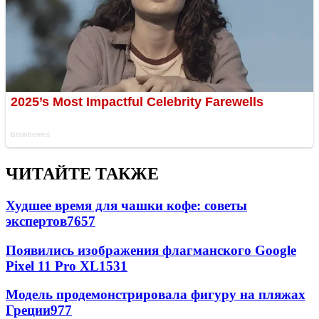
ЧИТАЙТЕ ТАКЖЕ
Худшее время для чашки кофе: советы
экспертов
7657
Появились изображения флагманского Google
Pixel 11 Pro XL
1531
Модель продемонстрировала фигуру на пляжах
Греции
977