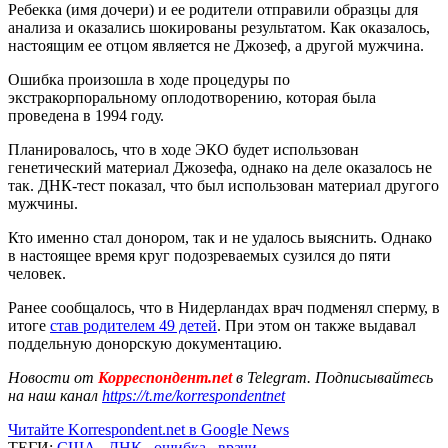
Ребекка (имя дочери) и ее родители отправили образцы для
анализа и оказались шокированы результатом. Как оказалось,
настоящим ее отцом является не Джозеф, а другой мужчина.
Ошибка произошла в ходе процедуры по
экстракорпоральному оплодотворению, которая была
проведена в 1994 году.
Планировалось, что в ходе ЭКО будет использован
генетический материал Джозефа, однако на деле оказалось не
так. ДНК-тест показал, что был использован материал другого
мужчины.
Кто именно стал донором, так и не удалось выяснить. Однако
в настоящее время круг подозреваемых сузился до пяти
человек.
Ранее сообщалось, что в Нидерландах врач подменял сперму, в
итоге
став родителем 49 детей
. При этом он также выдавал
поддельную донорскую документацию.
Новости от
Корреспондент.net
в Telegram. Подписывайтесь
на наш канал
https://t.me/korrespondentnet
Читайте Korrespondent.net в Google News
ТЕГИ:
США
,
ДНК
,
ошибка
,
врачи