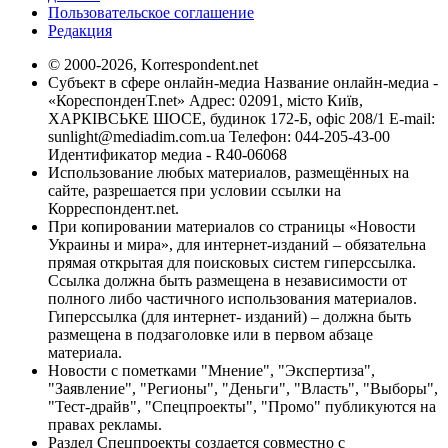
Пользовательское соглашение
Редакция
© 2000-2026, Korrespondent.net
Субъект в сфере онлайн-медиа Название онлайн-медиа -
«КореспонденТ.net» Адрес: 02091, місто Київ,
ХАРКІВСЬКЕ ШОСЕ, будинок 172-Б, офіс 208/1 E-mail:
sunlight@mediadim.com.ua
Телефон: 044-205-43-00
Идентификатор медиа - R40-06068
Использование любых материалов, размещённых на
сайте, разрешается при условии ссылки на
Корреспондент.net.
При копировании материалов со страницы «Новости
Украины и мира», для интернет-изданий – обязательна
прямая открытая для поисковых систем гиперссылка.
Ссылка должна быть размещена в независимости от
полного либо частичного использования материалов.
Гиперссылка (для интернет- изданий) – должна быть
размещена в подзаголовке или в первом абзаце
материала.
Новости с пометками "Мнение", "Экспертиза",
"Заявление", "Регионы", "Деньги", "Власть", "Выборы",
"Тест-драйв", "Спецпроекты", "Промо" публикуются на
правах рекламы.
Раздел Спецпроекты создается совместно с