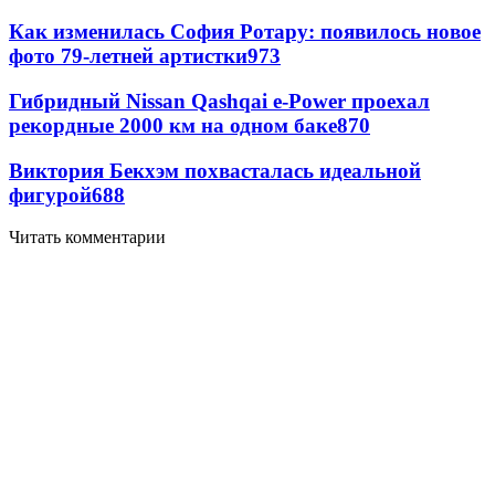
Как изменилась София Ротару: появилось новое
фото 79-летней артистки
973
Гибридный Nissan Qashqai e-Power проехал
рекордные 2000 км на одном баке
870
Виктория Бекхэм похвасталась идеальной
фигурой
688
Читать комментарии