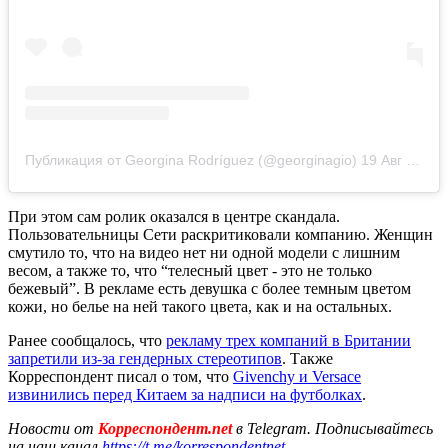
Публикация от Georgina Rodríguez (@georginagio)
19 Авг 2019 в 3:29 PDT
При этом сам ролик оказался в центре скандала.
Пользовательницы Сети раскритиковали компанию. Женщин
смутило то, что на видео нет ни одной модели с лишним
весом, а также то, что “телесный цвет - это не только
бежевый”. В рекламе есть девушка с более темным цветом
кожи, но белье на ней такого цвета, как и на остальных.
Ранее сообщалось, что
рекламу трех компаний в Британии
запретили из-за гендерных стереотипов
. Также
Корреспондент писал о том, что
Givenchy и Versace
извинились перед Китаем за надписи на футболках
.
Новости от
Корреспондент.net
в Telegram. Подписывайтесь
на наш канал
https://t.me/korrespondentnet