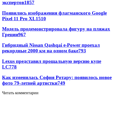
экспертов
1857
Появились изображения флагманского Google
Pixel 11 Pro XL
1510
Модель продемонстрировала фигуру на пляжах
Греции
967
Гибридный Nissan Qashqai e-Power проехал
рекордные 2000 км на одном баке
793
Lexus представил прощальную версию купе
LC
778
Как изменилась София Ротару: появилось новое
фото 79-летней артистки
749
Читать комментарии