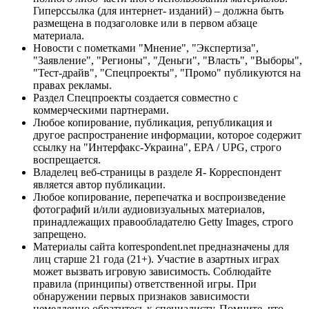
Гиперссылка (для интернет- изданий) – должна быть
размещена в подзаголовке или в первом абзаце
материала.
Новости с пометками "Мнение", "Экспертиза",
"Заявление", "Регионы", "Деньги", "Власть", "Выборы",
"Тест-драйв", "Спецпроекты", "Промо" публикуются на
правах рекламы.
Раздел Спецпроекты создается совместно с
коммерческими партнерами.
Любое копирование, публикация, републикация и
другое распространение информации, которое содержит
ссылку на "Интерфакс-Украина", EPA / UPG, строго
воспрещается.
Владелец веб-страницы в разделе Я- Корреспондент
является автор публикации.
Любое копирование, перепечатка и воспроизведение
фотографий и/или аудиовизуальных материалов,
принадлежащих правообладателю Getty Images, строго
запрещено.
Материалы сайта korrespondent.net предназначены для
лиц старше 21 года (21+). Участие в азартных играх
может вызвать игровую зависимость. Соблюдайте
правила (принципы) ответственной игры. При
обнаружении первых признаков зависимости
немедленно обратитесь к специалисту. Помните, что