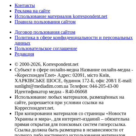
Контакты
Реклама на сайте
Использование материалов korrespondent.net
Правила пользования сайтом
Договор пользования сайтом
Политика в сфере конфиденциальности и персональных
данных
Пользовательское соглашение
Редакция
© 2000-2026, Korrespondent.net
Субъект в сфере онлайн-медиа Название онлайн-медиа -
«КореспонденТ.net» Адрес: 02091, місто Київ,
ХАРКІВСЬКЕ ШОСЕ, будинок 172-Б, офіс 208/1 E-mail:
sunlight@mediadim.com.ua
Телефон: 044-205-43-00
Идентификатор медиа - R40-06068
Использование любых материалов, размещённых на
сайте, разрешается при условии ссылки на
Корреспондент.net.
При копировании материалов со страницы «Новости
Украины и мира», для интернет-изданий – обязательна
прямая открытая для поисковых систем гиперссылка.
Ссылка должна быть размещена в независимости от
полного либо частичного использования материалов.