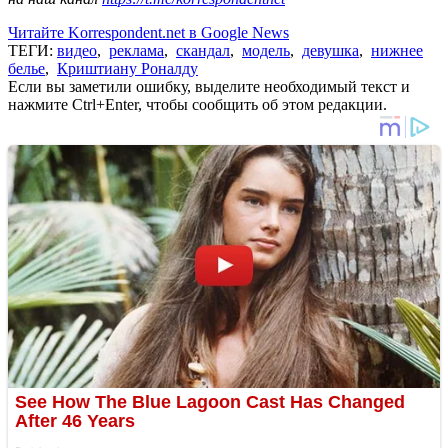
Читайте Korrespondent.net в Google News
ТЕГИ:
видео
,
реклама
,
скандал
,
модель
,
девушка
,
нижнее
белье
,
Криштиану Роналду
Если вы заметили ошибку, выделите необходимый текст и
нажмите Ctrl+Enter, чтобы сообщить об этом редакции.