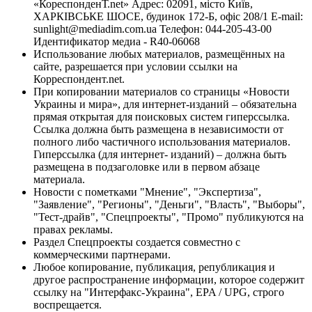
«КореспонденТ.net» Адрес: 02091, місто Київ,
ХАРКІВСЬКЕ ШОСЕ, будинок 172-Б, офіс 208/1 E-mail:
sunlight@mediadim.com.ua
Телефон: 044-205-43-00
Идентификатор медиа - R40-06068
Использование любых материалов, размещённых на
сайте, разрешается при условии ссылки на
Корреспондент.net.
При копировании материалов со страницы «Новости
Украины и мира», для интернет-изданий – обязательна
прямая открытая для поисковых систем гиперссылка.
Ссылка должна быть размещена в независимости от
полного либо частичного использования материалов.
Гиперссылка (для интернет- изданий) – должна быть
размещена в подзаголовке или в первом абзаце
материала.
Новости с пометками "Мнение", "Экспертиза",
"Заявление", "Регионы", "Деньги", "Власть", "Выборы",
"Тест-драйв", "Спецпроекты", "Промо" публикуются на
правах рекламы.
Раздел Спецпроекты создается совместно с
коммерческими партнерами.
Любое копирование, публикация, републикация и
другое распространение информации, которое содержит
ссылку на "Интерфакс-Украина", EPA / UPG, строго
воспрещается.