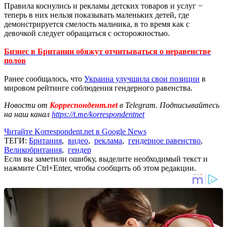
Правила коснулись и рекламы детских товаров и услуг −
теперь в них нельзя показывать маленьких детей, где
демонстрируется смелость мальчика, в то время как с
девочкой следует обращаться с осторожностью.
Бизнес в Британии обяжут отчитываться о неравенстве
полов
Ранее сообщалось, что
Украина улучшила свои позиции
в
мировом рейтинге соблюдения гендерного равенства.
Новости от
Корреспондент.net
в Telegram. Подписывайтесь
на наш канал
https://t.me/korrespondentnet
Читайте Korrespondent.net в Google News
ТЕГИ:
Британия
,
видео
,
реклама
,
гендерное равенство
,
Великобритания
,
гендер
Если вы заметили ошибку, выделите необходимый текст и
нажмите Ctrl+Enter, чтобы сообщить об этом редакции.