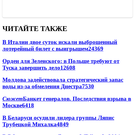
ЧИТАЙТЕ ТАКЖЕ
В Италии двое суток искали выброшенный
лотерейный билет с выигрышем
24369
Орден для Зеленского: в Польше требуют от
Туска завершить дело
12608
Молдова задействовала стратегический запас
воды из-за обмеления Днестра
7530
Сюжет
Банкет генералов. Последствия взрыва в
Москве
6418
В Беларуси осудили лидера группы Ляпис
Трубецкой Михалка
4849