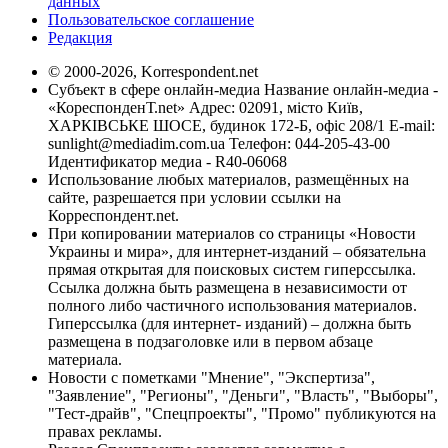
данных
Пользовательское соглашение
Редакция
© 2000-2026, Korrespondent.net
Субъект в сфере онлайн-медиа Название онлайн-медиа -
«КореспонденТ.net» Адрес: 02091, місто Київ,
ХАРКІВСЬКЕ ШОСЕ, будинок 172-Б, офіс 208/1 E-mail:
sunlight@mediadim.com.ua
Телефон: 044-205-43-00
Идентификатор медиа - R40-06068
Использование любых материалов, размещённых на
сайте, разрешается при условии ссылки на
Корреспондент.net.
При копировании материалов со страницы «Новости
Украины и мира», для интернет-изданий – обязательна
прямая открытая для поисковых систем гиперссылка.
Ссылка должна быть размещена в независимости от
полного либо частичного использования материалов.
Гиперссылка (для интернет- изданий) – должна быть
размещена в подзаголовке или в первом абзаце
материала.
Новости с пометками "Мнение", "Экспертиза",
"Заявление", "Регионы", "Деньги", "Власть", "Выборы",
"Тест-драйв", "Спецпроекты", "Промо" публикуются на
правах рекламы.