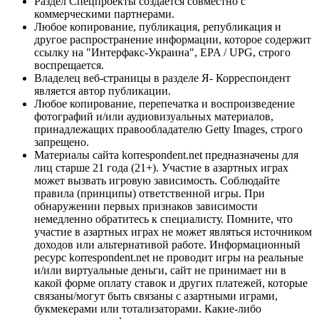
Раздел Спецпроекты создается совместно с
коммерческими партнерами.
Любое копирование, публикация, републикация и
другое распространение информации, которое содержит
ссылку на "Интерфакс-Украина", EPA / UPG, строго
воспрещается.
Владелец веб-страницы в разделе Я- Корреспондент
является автор публикации.
Любое копирование, перепечатка и воспроизведение
фотографий и/или аудиовизуальных материалов,
принадлежащих правообладателю Getty Images, строго
запрещено.
Материалы сайта korrespondent.net предназначены для
лиц старше 21 года (21+). Участие в азартных играх
может вызвать игровую зависимость. Соблюдайте
правила (принципы) ответственной игры. При
обнаружении первых признаков зависимости
немедленно обратитесь к специалисту. Помните, что
участие в азартных играх не может являться источником
доходов или альтернативой работе. Информационный
ресурс korrespondent.net не проводит игры на реальные
и/или виртуальные деньги, сайт не принимает ни в
какой форме оплату ставок и других платежей, которые
связаны/могут быть связаны с азартными играми,
букмекерами или тотализаторами. Какие-либо