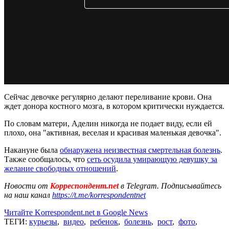
Сейчас девочке регулярно делают переливание крови. Она
ждет донора костного мозга, в котором критически нуждается.
По словам матери, Аделин никогда не подает виду, если ей
плохо, она "активная, веселая и красивая маленькая девочка".
Накануне была
обнаружена неизвестная смертельная болезнь
.
Также сообщалось, что
сеть осудила умирающую девушку за
желание свободных отношений
.
Новости от
Корреспондент.net
в Telegram. Подписывайтесь
на наш канал
https://t.me/korrespondentnet
Читайте Korrespondent.net в Google News
ТЕГИ:
курьезы
,
видео
,
ребенок
,
болезнь
,
рост
,
фото
,