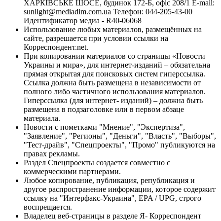
ХАРКІВСЬКЕ ШОСЕ, будинок 172-Б, офіс 208/1 E-mail:
sunlight@mediadim.com.ua
Телефон: 044-205-43-00
Идентификатор медиа - R40-06068
Использование любых материалов, размещённых на
сайте, разрешается при условии ссылки на
Корреспондент.net.
При копировании материалов со страницы «Новости
Украины и мира», для интернет-изданий – обязательна
прямая открытая для поисковых систем гиперссылка.
Ссылка должна быть размещена в независимости от
полного либо частичного использования материалов.
Гиперссылка (для интернет- изданий) – должна быть
размещена в подзаголовке или в первом абзаце
материала.
Новости с пометками "Мнение", "Экспертиза",
"Заявление", "Регионы", "Деньги", "Власть", "Выборы",
"Тест-драйв", "Спецпроекты", "Промо" публикуются на
правах рекламы.
Раздел Спецпроекты создается совместно с
коммерческими партнерами.
Любое копирование, публикация, републикация и
другое распространение информации, которое содержит
ссылку на "Интерфакс-Украина", EPA / UPG, строго
воспрещается.
Владелец веб-страницы в разделе Я- Корреспондент