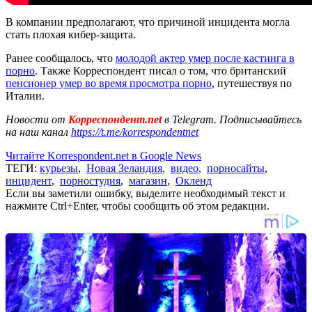
В компании предполагают, что причиной инцидента могла
стать плохая кибер-защита.
Ранее сообщалось, что
молодой актер умер после кастинга в
порно
. Также Корреспондент писал о том, что британский
пенсионер умер во время просмотра порно
, путешествуя по
Италии.
Новости от
Корреспондент.net
в Telegram. Подписывайтесь
на наш канал
https://t.me/korrespondentnet
Читайте Korrespondent.net в Google News
ТЕГИ:
курьезы
,
Новая Зеландия
,
видео
,
порносайты
,
инцидент
,
порностудия
,
магазин
,
Окленд
Если вы заметили ошибку, выделите необходимый текст и
нажмите Ctrl+Enter, чтобы сообщить об этом редакции.