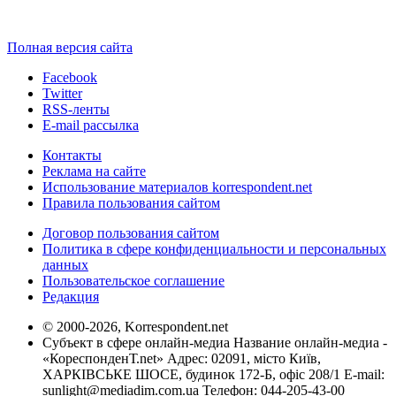
Полная версия сайта
Facebook
Twitter
RSS-ленты
E-mail рассылка
Контакты
Реклама на сайте
Использование материалов korrespondent.net
Правила пользования сайтом
Договор пользования сайтом
Политика в сфере конфиденциальности и персональных
данных
Пользовательское соглашение
Редакция
© 2000-2026, Korrespondent.net
Субъект в сфере онлайн-медиа Название онлайн-медиа -
«КореспонденТ.net» Адрес: 02091, місто Київ,
ХАРКІВСЬКЕ ШОСЕ, будинок 172-Б, офіс 208/1 E-mail:
sunlight@mediadim.com.ua
Телефон: 044-205-43-00