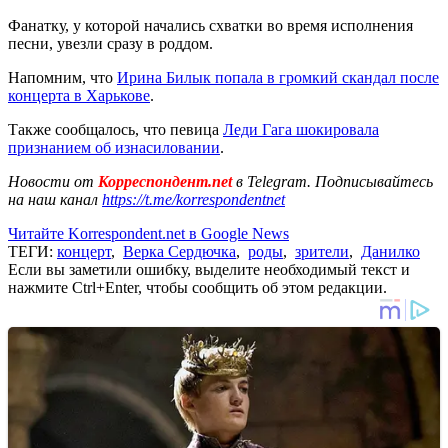
Фанатку, у которой начались схватки во время исполнения
песни, увезли сразу в роддом.
Напомним, что
Ирина Билык попала в громкий скандал после
концерта в Харькове
.
Также сообщалось, что певица
Леди Гага шокировала
признанием об изнасиловании
.
Новости от
Корреспондент.net
в Telegram. Подписывайтесь
на наш канал
https://t.me/korrespondentnet
Читайте Korrespondent.net в Google News
ТЕГИ:
концерт
,
Верка Сердючка
,
роды
,
зрители
,
Данилко
Если вы заметили ошибку, выделите необходимый текст и
нажмите Ctrl+Enter, чтобы сообщить об этом редакции.