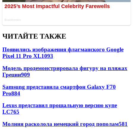
ЧИТАЙТЕ ТАКЖЕ
Появились изображения флагманского Google
Pixel 11 Pro XL
1093
Модель продемонстрировала фигуру на пляжах
Греции
909
Samsung представила смартфон Galaxy F70
Pro
884
Lexus представил прощальную версию купе
LC
765
Молния расколола немецкий город пополам
581