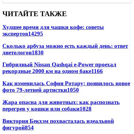
ЧИТАЙТЕ ТАКЖЕ
Худшее время для чашки кофе: советы
экспертов
14295
Сколько арбуза можно есть каждый день: ответ
диетологов
1830
Гибридный Nissan Qashqai e-Power проехал
рекордные 2000 км на одном баке
1166
Как изменилась София Ротару: появилось новое
фото 79-летней артистки
1050
Жара опасна для животных: как распознать
перегрев у кошки или собаки
1028
Виктория Бекхэм похвасталась идеальной
фигурой
854