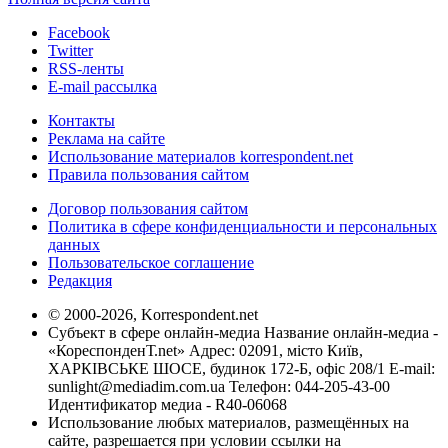
Facebook
Twitter
RSS-ленты
E-mail рассылка
Контакты
Реклама на сайте
Использование материалов korrespondent.net
Правила пользования сайтом
Договор пользования сайтом
Политика в сфере конфиденциальности и персональных
данных
Пользовательское соглашение
Редакция
© 2000-2026, Korrespondent.net
Субъект в сфере онлайн-медиа Название онлайн-медиа -
«КореспонденТ.net» Адрес: 02091, місто Київ,
ХАРКІВСЬКЕ ШОСЕ, будинок 172-Б, офіс 208/1 E-mail:
sunlight@mediadim.com.ua
Телефон: 044-205-43-00
Идентификатор медиа - R40-06068
Использование любых материалов, размещённых на
сайте, разрешается при условии ссылки на