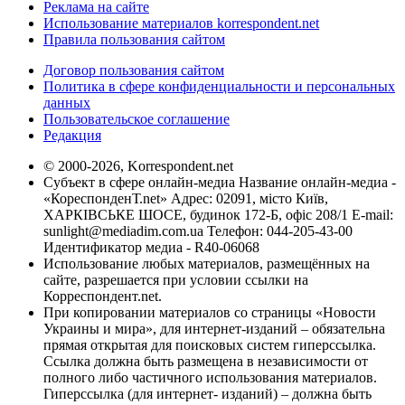
Реклама на сайте
Использование материалов korrespondent.net
Правила пользования сайтом
Договор пользования сайтом
Политика в сфере конфиденциальности и персональных
данных
Пользовательское соглашение
Редакция
© 2000-2026, Korrespondent.net
Субъект в сфере онлайн-медиа Название онлайн-медиа -
«КореспонденТ.net» Адрес: 02091, місто Київ,
ХАРКІВСЬКЕ ШОСЕ, будинок 172-Б, офіс 208/1 E-mail:
sunlight@mediadim.com.ua
Телефон: 044-205-43-00
Идентификатор медиа - R40-06068
Использование любых материалов, размещённых на
сайте, разрешается при условии ссылки на
Корреспондент.net.
При копировании материалов со страницы «Новости
Украины и мира», для интернет-изданий – обязательна
прямая открытая для поисковых систем гиперссылка.
Ссылка должна быть размещена в независимости от
полного либо частичного использования материалов.
Гиперссылка (для интернет- изданий) – должна быть