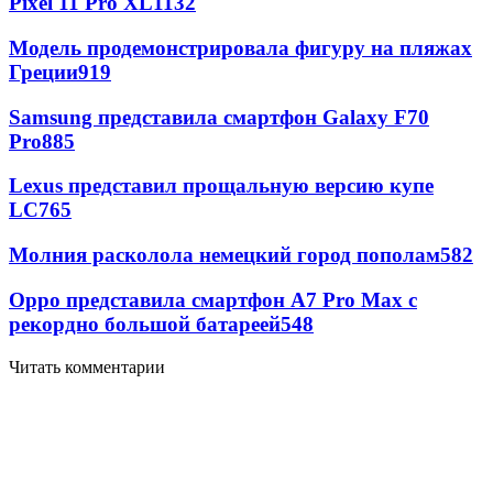
Pixel 11 Pro XL
1132
Модель продемонстрировала фигуру на пляжах
Греции
919
Samsung представила смартфон Galaxy F70
Pro
885
Lexus представил прощальную версию купе
LC
765
Молния расколола немецкий город пополам
582
Oppo представила смартфон A7 Pro Max с
рекордно большой батареей
548
Читать комментарии