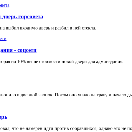
 дверь горсовета
а выбил входную дверь и разбил в ней стекла.
ния - соцсети
которая на 10% выше стоимости новой двери для админздания.
звонило в дверной звонок. Потом оно упало на траву и начало д
ерь
ал, что не намерен идти против собравшихся, однако это не по