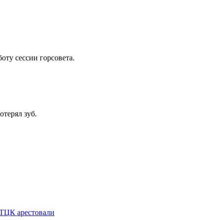
оту сессии горсовета.
терял зуб.
 ТЦК арестовали