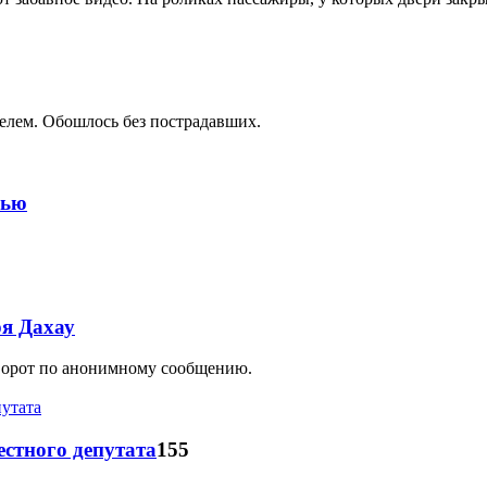
елем. Обошлось без пострадавших.
рью
ря Дахау
 ворот по анонимному сообщению.
стного депутата
155