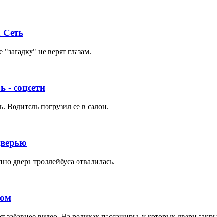
 Сеть
 "загадку" не верят глазам.
 - соцсети
. Водитель погрузил ее в салон.
дверью
пно дверь троллейбуса отвалилась.
сом
т забавное видео. На роликах пассажиры, у которых двери закр