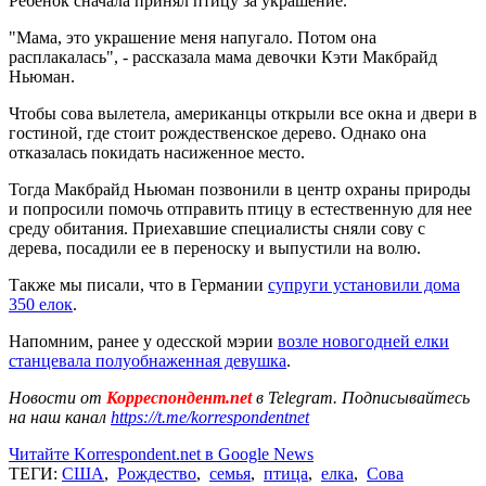
Ребенок сначала принял птицу за украшение.
"Мама, это украшение меня напугало. Потом она
расплакалась", - рассказала мама девочки Кэти Макбрайд
Ньюман.
Чтобы сова вылетела, американцы открыли все окна и двери в
гостиной, где стоит рождественское дерево. Однако она
отказалась покидать насиженное место.
Тогда Макбрайд Ньюман позвонили в центр охраны природы
и попросили помочь отправить птицу в естественную для нее
среду обитания. Приехавшие специалисты сняли сову с
дерева, посадили ее в переноску и выпустили на волю.
Также мы писали, что в Германии
супруги установили дома
350 елок
.
Напомним, ранее у одесской мэрии
возле новогодней елки
станцевала полуобнаженная девушка
.
Новости от
Корреспондент.net
в Telegram. Подписывайтесь
на наш канал
https://t.me/korrespondentnet
Читайте Korrespondent.net в Google News
ТЕГИ:
США
,
Рождество
,
семья
,
птица
,
елка
,
Сова