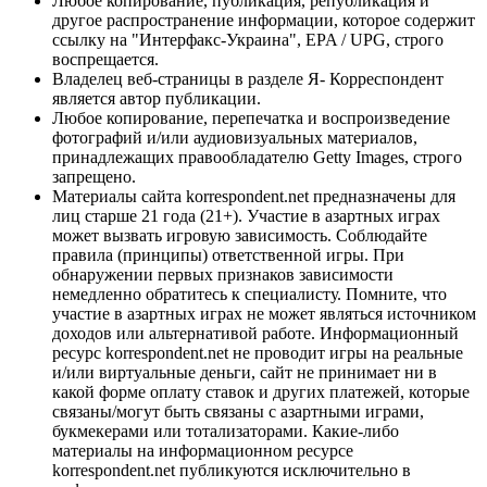
Любое копирование, публикация, републикация и
другое распространение информации, которое содержит
ссылку на "Интерфакс-Украина", EPA / UPG, строго
воспрещается.
Владелец веб-страницы в разделе Я- Корреспондент
является автор публикации.
Любое копирование, перепечатка и воспроизведение
фотографий и/или аудиовизуальных материалов,
принадлежащих правообладателю Getty Images, строго
запрещено.
Материалы сайта korrespondent.net предназначены для
лиц старше 21 года (21+). Участие в азартных играх
может вызвать игровую зависимость. Соблюдайте
правила (принципы) ответственной игры. При
обнаружении первых признаков зависимости
немедленно обратитесь к специалисту. Помните, что
участие в азартных играх не может являться источником
доходов или альтернативой работе. Информационный
ресурс korrespondent.net не проводит игры на реальные
и/или виртуальные деньги, сайт не принимает ни в
какой форме оплату ставок и других платежей, которые
связаны/могут быть связаны с азартными играми,
букмекерами или тотализаторами. Какие-либо
материалы на информационном ресурсе
korrespondent.net публикуются исключительно в