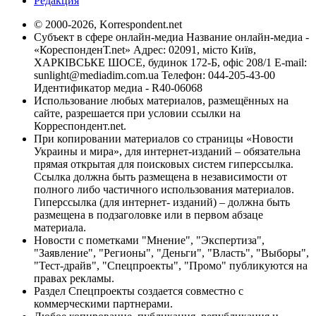
Редакция
© 2000-2026, Korrespondent.net
Субъект в сфере онлайн-медиа Название онлайн-медиа -
«КореспонденТ.net» Адрес: 02091, місто Київ,
ХАРКІВСЬКЕ ШОСЕ, будинок 172-Б, офіс 208/1 E-mail:
sunlight@mediadim.com.ua
Телефон: 044-205-43-00
Идентификатор медиа - R40-06068
Использование любых материалов, размещённых на
сайте, разрешается при условии ссылки на
Корреспондент.net.
При копировании материалов со страницы «Новости
Украины и мира», для интернет-изданий – обязательна
прямая открытая для поисковых систем гиперссылка.
Ссылка должна быть размещена в независимости от
полного либо частичного использования материалов.
Гиперссылка (для интернет- изданий) – должна быть
размещена в подзаголовке или в первом абзаце
материала.
Новости с пометками "Мнение", "Экспертиза",
"Заявление", "Регионы", "Деньги", "Власть", "Выборы",
"Тест-драйв", "Спецпроекты", "Промо" публикуются на
правах рекламы.
Раздел Спецпроекты создается совместно с
коммерческими партнерами.