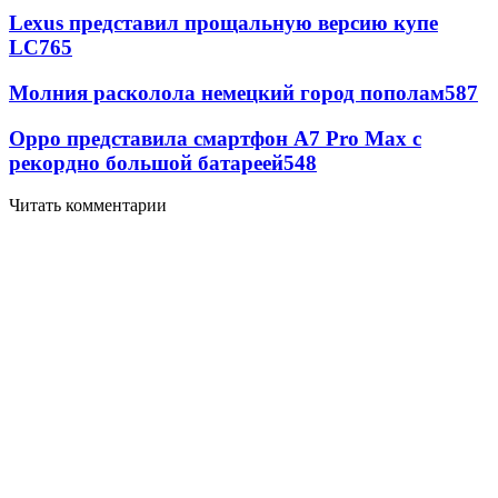
Lexus представил прощальную версию купе
LC
765
Молния расколола немецкий город пополам
587
Oppo представила смартфон A7 Pro Max с
рекордно большой батареей
548
Читать комментарии