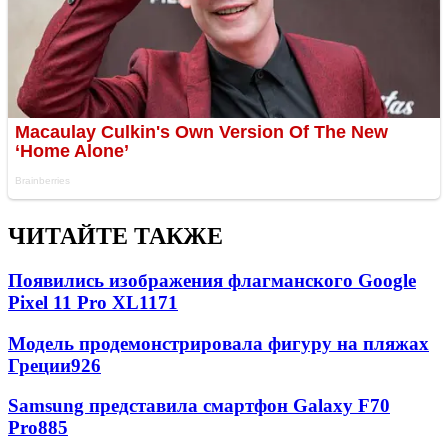
ЧИТАЙТЕ ТАКЖЕ
Появились изображения флагманского Google
Pixel 11 Pro XL
1171
Модель продемонстрировала фигуру на пляжах
Греции
926
Samsung представила смартфон Galaxy F70
Pro
885