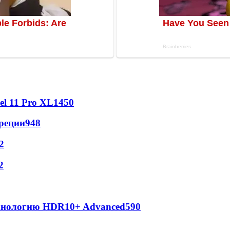
l 11 Pro XL
1450
реции
948
2
2
ехнологию HDR10+ Advanced
590