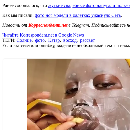
Ранее сообщалось, что
жуткие свадебные фото напугали пользо
Как мы писали,
фото ног модели в балетках ужаснуло Сеть
.
Новости от
Корреспондент.net
в Telegram. Подписывайтесь н
Читайте Korrespondent.net в Google News
ТЕГИ:
Солнце
,
фото
,
Катар
,
восход
,
рассвет
Если вы заметили ошибку, выделите необходимый текст и нажми