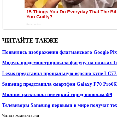
ЧИТАЙТЕ ТАКЖЕ
Появились изображения флагманского Google Pixe
Модель продемонстрировала фигуру на пляжах Г
Lexus представил прощальную версию купе LC
77
Samsung представила смартфон Galaxy F70 Pro
66
Молния расколола немецкий город пополам
599
Телевизоры Samsung первыми в мире получат т
Читать комментарии