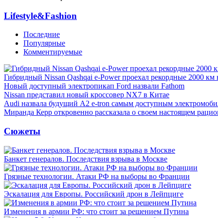
Lifestyle&Fashion
Последние
Популярные
Комментируемые
Гибридный Nissan Qashqai e-Power проехал рекордные 2000 км 
Новый доступный электропикап Ford назвали Fathom
Nissan представил новый кроссовер NX7 в Китае
Audi назвала будущий A2 e-tron самым доступным электромоби
Миранда Керр откровенно рассказала о своем настоящем рацио
Сюжеты
Банкет генералов. Последствия взрыва в Москве
Грязные технологии. Атаки РФ на выборы во Франции
Эскалация для Европы. Российский дрон в Лейпциге
Изменения в армии РФ: что стоит за решением Путина