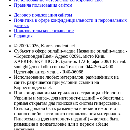
Правила пользования сайтом
Договор пользования сайтом
Политика в сфере конфиденциальности и персональных
данных
Пользовательское соглашение
Редакция
© 2000-2026, Korrespondent.net
Субъект в сфере онлайн-медиа Название онлайн-медиа -
«КореспонденТ.net» Адрес: 02091, місто Київ,
ХАРКІВСЬКЕ ШОСЕ, будинок 172-Б, офіс 208/1 E-mail:
sunlight@mediadim.com.ua
Телефон: 044-205-43-00
Идентификатор медиа - R40-06068
Использование любых материалов, размещённых на
сайте, разрешается при условии ссылки на
Корреспондент.net.
При копировании материалов со страницы «Новости
Украины и мира», для интернет-изданий – обязательна
прямая открытая для поисковых систем гиперссылка.
Ссылка должна быть размещена в независимости от
полного либо частичного использования материалов.
Гиперссылка (для интернет- изданий) – должна быть
размещена в подзаголовке или в первом абзаце
материала.