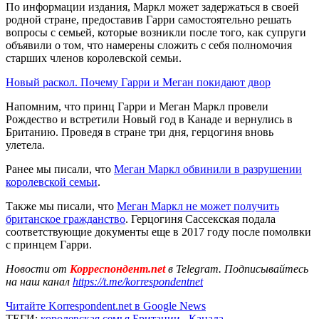
По информации издания, Маркл может задержаться в своей
родной стране, предоставив Гарри самостоятельно решать
вопросы с семьей, которые возникли после того, как супруги
объявили о том, что намерены сложить с себя полномочия
старших членов королевской семьи.
Новый раскол. Почему Гарри и Меган покидают двор
Напомним, что принц Гарри и Меган Маркл провели
Рождество и встретили Новый год в Канаде и вернулись в
Британию. Проведя в стране три дня, герцогиня вновь
улетела.
Ранее мы писали, что
Меган Маркл обвинили в разрушении
королевской семьи
.
Также мы писали, что
Меган Маркл не может получить
британское гражданство
. Герцогиня Сассекская подала
соответствующие документы еще в 2017 году после помолвки
с принцем Гарри.
Новости от
Корреспондент.net
в Telegram. Подписывайтесь
на наш канал
https://t.me/korrespondentnet
Читайте Korrespondent.net в Google News
ТЕГИ:
королевская семья Британии
,
Канада
,