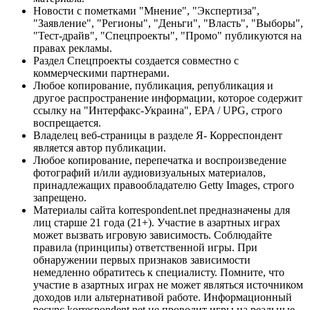
Новости с пометками "Мнение", "Экспертиза",
"Заявление", "Регионы", "Деньги", "Власть", "Выборы",
"Тест-драйв", "Спецпроекты", "Промо" публикуются на
правах рекламы.
Раздел Спецпроекты создается совместно с
коммерческими партнерами.
Любое копирование, публикация, републикация и
другое распространение информации, которое содержит
ссылку на "Интерфакс-Украина", EPA / UPG, строго
воспрещается.
Владелец веб-страницы в разделе Я- Корреспондент
является автор публикации.
Любое копирование, перепечатка и воспроизведение
фотографий и/или аудиовизуальных материалов,
принадлежащих правообладателю Getty Images, строго
запрещено.
Материалы сайта korrespondent.net предназначены для
лиц старше 21 года (21+). Участие в азартных играх
может вызвать игровую зависимость. Соблюдайте
правила (принципы) ответственной игры. При
обнаружении первых признаков зависимости
немедленно обратитесь к специалисту. Помните, что
участие в азартных играх не может являться источником
доходов или альтернативой работе. Информационный
ресурс korrespondent.net не проводит игры на реальные