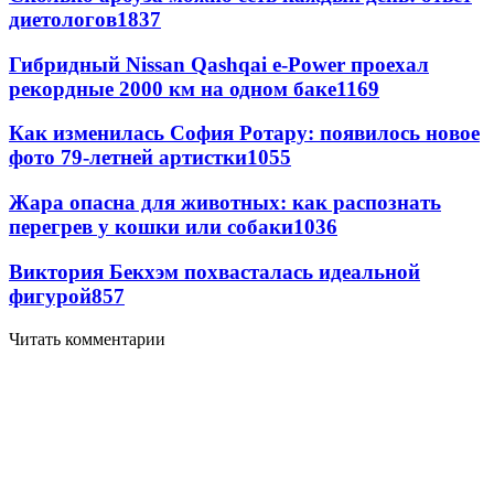
диетологов
1837
Гибридный Nissan Qashqai e-Power проехал
рекордные 2000 км на одном баке
1169
Как изменилась София Ротару: появилось новое
фото 79-летней артистки
1055
Жара опасна для животных: как распознать
перегрев у кошки или собаки
1036
Виктория Бекхэм похвасталась идеальной
фигурой
857
Читать комментарии