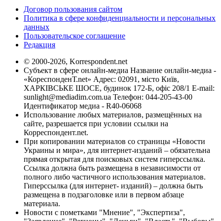
Договор пользования сайтом
Политика в сфере конфиденциальности и персональных
данных
Пользовательское соглашение
Редакция
© 2000-2026, Korrespondent.net
Субъект в сфере онлайн-медиа Название онлайн-медиа -
«КореспонденТ.net» Адрес: 02091, місто Київ,
ХАРКІВСЬКЕ ШОСЕ, будинок 172-Б, офіс 208/1 E-mail:
sunlight@mediadim.com.ua
Телефон: 044-205-43-00
Идентификатор медиа - R40-06068
Использование любых материалов, размещённых на
сайте, разрешается при условии ссылки на
Корреспондент.net.
При копировании материалов со страницы «Новости
Украины и мира», для интернет-изданий – обязательна
прямая открытая для поисковых систем гиперссылка.
Ссылка должна быть размещена в независимости от
полного либо частичного использования материалов.
Гиперссылка (для интернет- изданий) – должна быть
размещена в подзаголовке или в первом абзаце
материала.
Новости с пометками "Мнение", "Экспертиза",