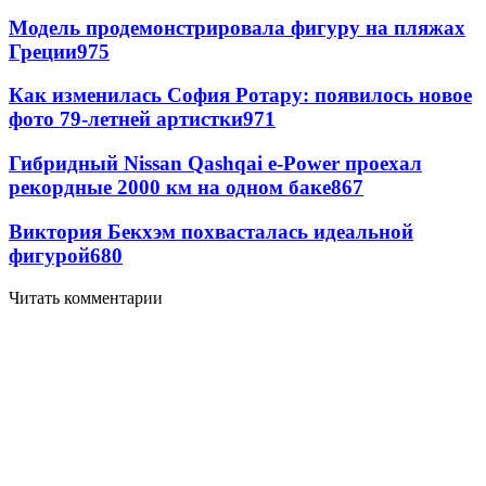
Модель продемонстрировала фигуру на пляжах
Греции
975
Как изменилась София Ротару: появилось новое
фото 79-летней артистки
971
Гибридный Nissan Qashqai e-Power проехал
рекордные 2000 км на одном баке
867
Виктория Бекхэм похвасталась идеальной
фигурой
680
Читать комментарии