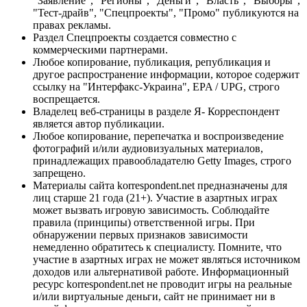
"Заявление", "Регионы", "Деньги", "Власть", "Выборы",
"Тест-драйв", "Спецпроекты", "Промо" публикуются на
правах рекламы.
Раздел Спецпроекты создается совместно с
коммерческими партнерами.
Любое копирование, публикация, републикация и
другое распространение информации, которое содержит
ссылку на "Интерфакс-Украина", EPA / UPG, строго
воспрещается.
Владелец веб-страницы в разделе Я- Корреспондент
является автор публикации.
Любое копирование, перепечатка и воспроизведение
фотографий и/или аудиовизуальных материалов,
принадлежащих правообладателю Getty Images, строго
запрещено.
Материалы сайта korrespondent.net предназначены для
лиц старше 21 года (21+). Участие в азартных играх
может вызвать игровую зависимость. Соблюдайте
правила (принципы) ответственной игры. При
обнаружении первых признаков зависимости
немедленно обратитесь к специалисту. Помните, что
участие в азартных играх не может являться источником
доходов или альтернативой работе. Информационный
ресурс korrespondent.net не проводит игры на реальные
и/или виртуальные деньги, сайт не принимает ни в