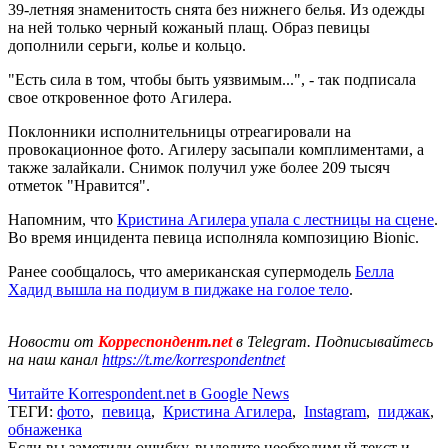
39-летняя знаменитость снята без нижнего белья. Из одежды
на ней только черный кожаный плащ. Образ певицы
дополнили серьги, колье и кольцо.
"Есть сила в том, чтобы быть уязвимым...", - так подписала
свое откровенное фото Агилера.
Поклонники исполнительницы отреагировали на
провокационное фото. Агилеру засыпали комплиментами, а
также залайкали. Снимок получил уже более 209 тысяч
отметок "Нравится".
Напомним, что
Кристина Агилера упала с лестницы на сцене
.
Во время инцидента певица исполняла композицию Bionic.
Ранее сообщалось, что американская супермодель
Белла
Хадид вышла на подиум в пиджаке на голое тело
.
Новости от
Корреспондент.net
в Telegram. Подписывайтесь
на наш канал
https://t.me/korrespondentnet
Читайте Korrespondent.net в Google News
ТЕГИ:
фото
,
певица
,
Кристина Агилера
,
Instagram
,
пиджак
,
обнаженка
Если вы заметили ошибку, выделите необходимый текст и