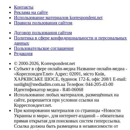
Контакты
Реклама на сайте
Использование материалов korrespondent.net
Правила пользования сайтом
Договор пользования сайтом
Политика в сфере конфиденциальности и персональных
данных
Пользовательское соглашение
Редакция
© 2000-2026, Korrespondent.net
Субъект в сфере онлайн-медиа Название онлайн-медиа -
«КореспонденТ.net» Адрес: 02091, місто Київ,
ХАРКІВСЬКЕ ШОСЕ, будинок 172-Б, офіс 208/1 E-mail:
sunlight@mediadim.com.ua
Телефон: 044-205-43-00
Идентификатор медиа - R40-06068
Использование любых материалов, размещённых на
сайте, разрешается при условии ссылки на
Корреспондент.net.
При копировании материалов со страницы «Новости
Украины и мира», для интернет-изданий – обязательна
прямая открытая для поисковых систем гиперссылка.
Ссылка должна быть размещена в независимости от