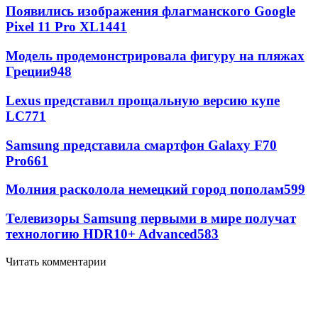
Появились изображения флагманского Google
Pixel 11 Pro XL
1441
Модель продемонстрировала фигуру на пляжах
Греции
948
Lexus представил прощальную версию купе
LC
771
Samsung представила смартфон Galaxy F70
Pro
661
Молния расколола немецкий город пополам
599
Телевизоры Samsung первыми в мире получат
технологию HDR10+ Advanced
583
Читать комментарии