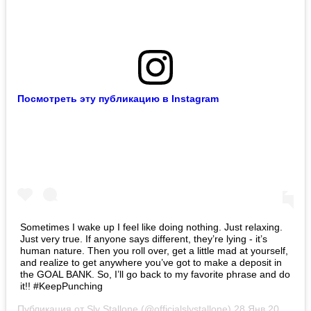
Посмотреть эту публикацию в Instagram
Sometimes I wake up I feel like doing nothing. Just relaxing.
Just very true. If anyone says different, they’re lying - it’s
human nature. Then you roll over, get a little mad at yourself,
and realize to get anywhere you’ve got to make a deposit in
the GOAL BANK. So, I’ll go back to my favorite phrase and do
it!! #KeepPunching
Публикация от
Sly Stallone
(@officialslystallone)
28 Янв 2020 в 2:22 PST