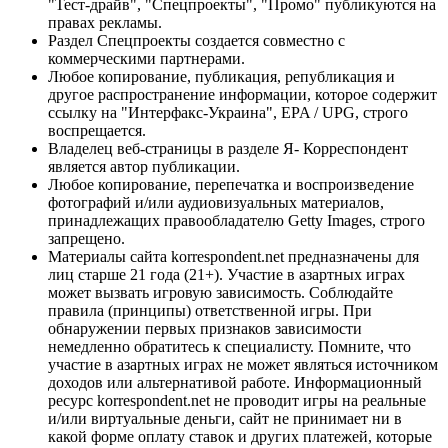
"Тест-драйв", "Спецпроекты", "Промо" публикуются на
правах рекламы.
Раздел Спецпроекты создается совместно с
коммерческими партнерами.
Любое копирование, публикация, републикация и
другое распространение информации, которое содержит
ссылку на "Интерфакс-Украина", EPA / UPG, строго
воспрещается.
Владелец веб-страницы в разделе Я- Корреспондент
является автор публикации.
Любое копирование, перепечатка и воспроизведение
фотографий и/или аудиовизуальных материалов,
принадлежащих правообладателю Getty Images, строго
запрещено.
Материалы сайта korrespondent.net предназначены для
лиц старше 21 года (21+). Участие в азартных играх
может вызвать игровую зависимость. Соблюдайте
правила (принципы) ответственной игры. При
обнаружении первых признаков зависимости
немедленно обратитесь к специалисту. Помните, что
участие в азартных играх не может являться источником
доходов или альтернативой работе. Информационный
ресурс korrespondent.net не проводит игры на реальные
и/или виртуальные деньги, сайт не принимает ни в
какой форме оплату ставок и других платежей, которые