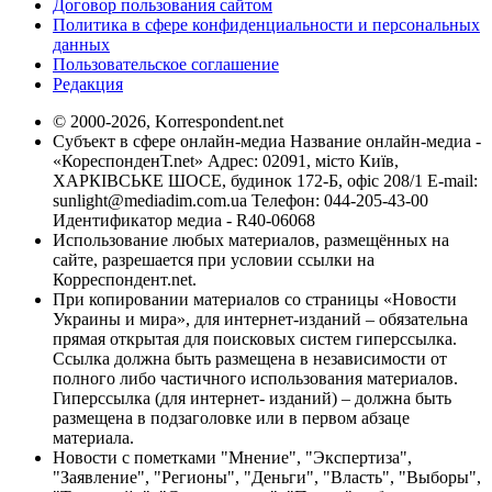
Договор пользования сайтом
Политика в сфере конфиденциальности и персональных
данных
Пользовательское соглашение
Редакция
© 2000-2026, Korrespondent.net
Субъект в сфере онлайн-медиа Название онлайн-медиа -
«КореспонденТ.net» Адрес: 02091, місто Київ,
ХАРКІВСЬКЕ ШОСЕ, будинок 172-Б, офіс 208/1 E-mail:
sunlight@mediadim.com.ua
Телефон: 044-205-43-00
Идентификатор медиа - R40-06068
Использование любых материалов, размещённых на
сайте, разрешается при условии ссылки на
Корреспондент.net.
При копировании материалов со страницы «Новости
Украины и мира», для интернет-изданий – обязательна
прямая открытая для поисковых систем гиперссылка.
Ссылка должна быть размещена в независимости от
полного либо частичного использования материалов.
Гиперссылка (для интернет- изданий) – должна быть
размещена в подзаголовке или в первом абзаце
материала.
Новости с пометками "Мнение", "Экспертиза",
"Заявление", "Регионы", "Деньги", "Власть", "Выборы",