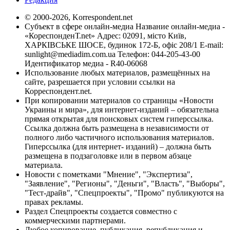
© 2000-2026, Korrespondent.net
Субъект в сфере онлайн-медиа Название онлайн-медиа -
«КореспонденТ.net» Адрес: 02091, місто Київ,
ХАРКІВСЬКЕ ШОСЕ, будинок 172-Б, офіс 208/1 E-mail:
sunlight@mediadim.com.ua
Телефон: 044-205-43-00
Идентификатор медиа - R40-06068
Использование любых материалов, размещённых на
сайте, разрешается при условии ссылки на
Корреспондент.net.
При копировании материалов со страницы «Новости
Украины и мира», для интернет-изданий – обязательна
прямая открытая для поисковых систем гиперссылка.
Ссылка должна быть размещена в независимости от
полного либо частичного использования материалов.
Гиперссылка (для интернет- изданий) – должна быть
размещена в подзаголовке или в первом абзаце
материала.
Новости с пометками "Мнение", "Экспертиза",
"Заявление", "Регионы", "Деньги", "Власть", "Выборы",
"Тест-драйв", "Спецпроекты", "Промо" публикуются на
правах рекламы.
Раздел Спецпроекты создается совместно с
коммерческими партнерами.
Любое копирование, публикация, републикация и