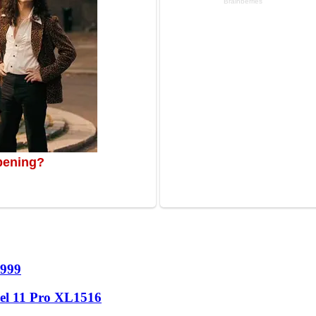
999
l 11 Pro XL
1516