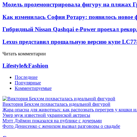
Модель продемонстрировала фигуру на пляжах Г
Как изменилась София Ротару: появилось новое ф
Гибридный Nissan Qashqai e-Power проехал рекор
Lexus представил прощальную версию купе LC
77
Читать комментарии
Lifestyle&Fashion
Последние
Популярные
Комментируемые
Виктория Бекхэм похвасталась идеальной фигурой
Жара опасна для животных: как распознать перегрев у кошки и
Умер муж известной украинской актрисы
Мэтт Дэймон показался на публике с дочерьми
Фото Денисенко с женихом вызвал разговоры о свадьбе