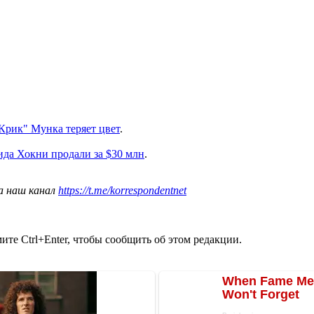
Крик" Мунка теряет цвет
.
да Хокни продали за $30 млн
.
а наш канал
https://t.me/korrespondentnet
те Ctrl+Enter, чтобы сообщить об этом редакции.