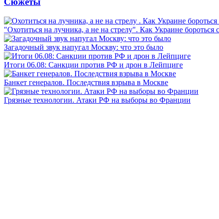
Сюжеты
"Охотиться на лучника, а не на стрелу". Как Украине бороться 
Загадочный звук напугал Москву: что это было
Итоги 06.08: Санкции против РФ и дрон в Лейпциге
Банкет генералов. Последствия взрыва в Москве
Грязные технологии. Атаки РФ на выборы во Франции