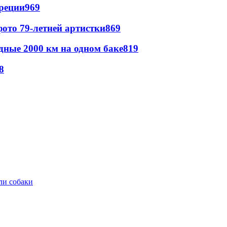
реции
969
ото 79-летней артистки
869
дные 2000 км на одном баке
819
8
ли собаки