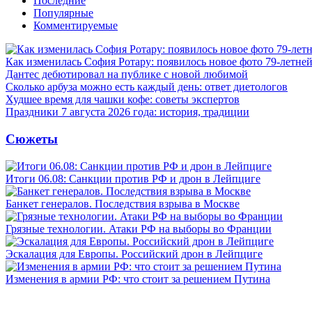
Последние
Популярные
Комментируемые
Как изменилась София Ротару: появилось новое фото 79-летней
Дантес дебютировал на публике с новой любимой
Сколько арбуза можно есть каждый день: ответ диетологов
Худшее время для чашки кофе: советы экспертов
Праздники 7 августа 2026 года: история, традиции
Сюжеты
Итоги 06.08: Санкции против РФ и дрон в Лейпциге
Банкет генералов. Последствия взрыва в Москве
Грязные технологии. Атаки РФ на выборы во Франции
Эскалация для Европы. Российский дрон в Лейпциге
Изменения в армии РФ: что стоит за решением Путина