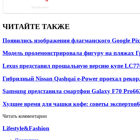
ЧИТАЙТЕ ТАКЖЕ
Появились изображения флагманского Google Pixe
Модель продемонстрировала фигуру на пляжах Г
Lexus представил прощальную версию купе LC
77
Гибридный Nissan Qashqai e-Power проехал рекор
Samsung представила смартфон Galaxy F70 Pro
66
Худшее время для чашки кофе: советы экспертов
6
Читать комментарии
Lifestyle&Fashion