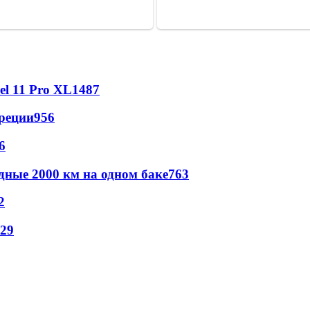
l 11 Pro XL
1487
реции
956
6
дные 2000 км на одном баке
763
2
29