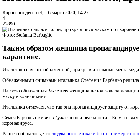
Корреспондент.net, 16 марта 2020, 14:27
4
22890
Фото: Stefania Barbaglio
Таким образом женщина пропагандирует
карантине.
Итальянка снялась обнаженной, прикрыв интимные места мед
Обнаженными снимками итальянка Стефания Барбальо решила п
На фото обнаженная 34-летняя женщина использовала медицинс
маску в зоне бикини.
Итальянка отмечает, что так она пропагандирует защиту от кор
Семья Барбальо живет в "ужасающей реальности". Ее мать выходи
коронавируса.
Ранее сообщалось, что
людям посоветовали брать пример с пор