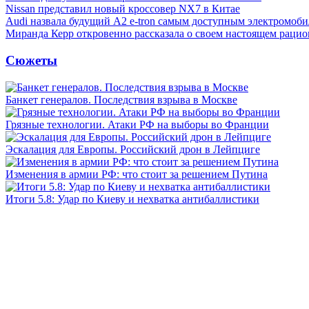
Nissan представил новый кроссовер NX7 в Китае
Audi назвала будущий A2 e-tron самым доступным электромоби
Миранда Керр откровенно рассказала о своем настоящем рацио
Сюжеты
Банкет генералов. Последствия взрыва в Москве
Грязные технологии. Атаки РФ на выборы во Франции
Эскалация для Европы. Российский дрон в Лейпциге
Изменения в армии РФ: что стоит за решением Путина
Итоги 5.8: Удар по Киеву и нехватка антибаллистики