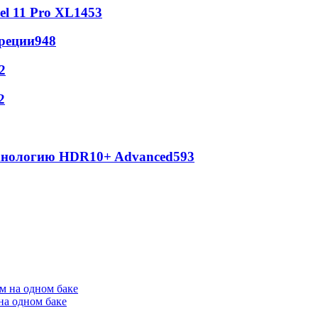
l 11 Pro XL
1453
реции
948
2
2
ехнологию HDR10+ Advanced
593
на одном баке