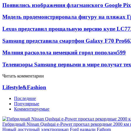
Появились изображения флагманского Google Pixe
Модель продемонстрировала фигуру на пляжах Г
Lexus представил прощальную версию купе LC
77
Samsung представила смартфон Galaxy F70 Pro
66
Молния расколола немецкий город пополам
599
Телевизоры Samsung первыми в мире получат т
Читать комментарии
Lifestyle&Fashion
Последние
Популярные
Комментируемые
Гибридный Nissan Qashqai e-Power проехал рекордные 2000 км 
Новый доступный электропикап Ford назвали Fathom