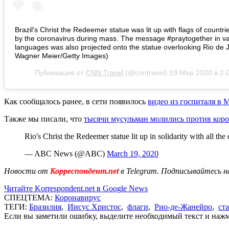
Brazil's Christ the Redeemer statue was lit up with flags of countri
by the coronavirus during mass. The message #praytogether in va
languages was also projected onto the statue overlooking Rio de J
Wagner Meier/Getty Images)
Публикация от
CNN Travel
(@cnntravel)
19 Мар 2020 в 2:
Как сообщалось ранее, в сети появилось
видео из госпиталя в 
Также мы писали, что
тысячи мусульман молились против кор
Rio's Christ the Redeemer statue lit up in solidarity with all the
— ABC News (@ABC)
March 19, 2020
Новости от
Корреспондент.net
в Telegram. Подписывайтесь н
Читайте Korrespondent.net в Google News
СПЕЦТЕМА:
Коронавирус
ТЕГИ:
Бразилия
,
Иисус Христос
,
флаги
,
Рио-де-Жанейро
,
ст
Если вы заметили ошибку, выделите необходимый текст и нажми