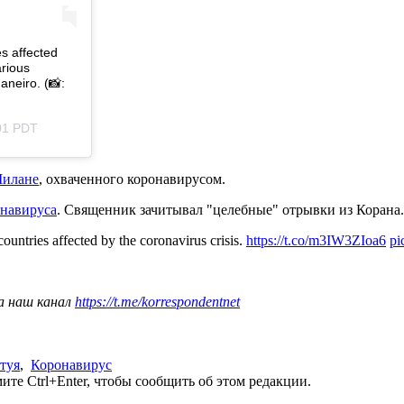
es affected
rious
aneiro. (📸:
01 PDT
Милане
, охваченного коронавирусом.
онавируса
. Священник зачитывал "целебные" отрывки из Корана.
 countries affected by the coronavirus crisis.
https://t.co/m3IW3ZIoa6
pi
а наш канал
https://t.me/korrespondentnet
атуя
,
Коронавирус
те Ctrl+Enter, чтобы сообщить об этом редакции.