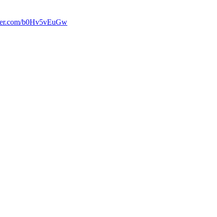
tter.com/b0Hv5vEuGw