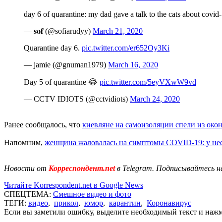
day 6 of quarantine: my dad gave a talk to the cats about
— 𝐬𝐨𝐟 (@sofiarudyy)
March 21, 2020
Quarantine day 6.
pic.twitter.com/er652Oy3Ki
— jamie (@gnuman1979)
March 16, 2020
Day 5 of quarantine 😂
pic.twitter.com/5eyVXwW9vd
— CCTV IDIOTS (@cctvidiots)
March 24, 2020
Ранее сообщалось, что
киевляне на самоизоляции спели из око
Напомним,
женщина жаловалась на симптомы COVID-19: у нее
Новости от
Корреспондент.net
в Telegram. Подписывайтесь н
Читайте Korrespondent.net в Google News
СПЕЦТЕМА:
Смешное видео и фото
ТЕГИ:
видео
,
прикол
,
юмор
,
карантин
,
Коронавирус
Если вы заметили ошибку, выделите необходимый текст и нажми