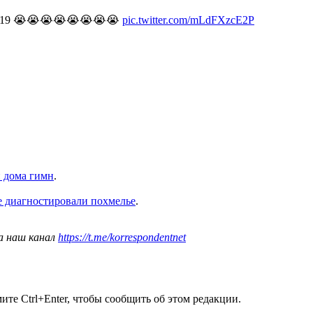
 covid-19 😭😭😭😭😭😭😭😭
pic.twitter.com/mLdFXzcE2P
н дома гимн
.
 диагностировали похмелье
.
а наш канал
https://t.me/korrespondentnet
те Ctrl+Enter, чтобы сообщить об этом редакции.