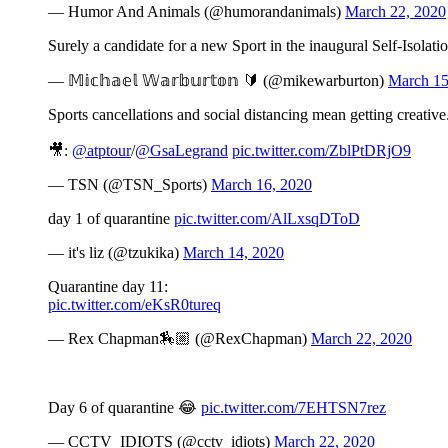
— Humor And Animals (@humorandanimals)
March 22, 2020
Surely a candidate for a new Sport in the inaugural Self-Isola
— 𝕄𝕚𝕔𝕙𝕒𝕖𝕝 𝕎𝕒𝕣𝕓𝕦𝕣𝕥𝕠𝕟 🔰 (@mikewarburton)
March 15
Sports cancellations and social distancing mean getting creative
🎥:
@atptour
/
@GsaLegrand
pic.twitter.com/ZblPtDRjO9
— TSN (@TSN_Sports)
March 16, 2020
day 1 of quarantine
pic.twitter.com/AlLxsqDToD
— it's liz (@tzukika)
March 14, 2020
Quarantine day 11:
pic.twitter.com/eKsR0tureq
— Rex Chapman🏇🏼 (@RexChapman)
March 22, 2020
Day 6 of quarantine 😂
pic.twitter.com/7EHTSN7rez
— CCTV_IDIOTS (@cctv_idiots)
March 22, 2020