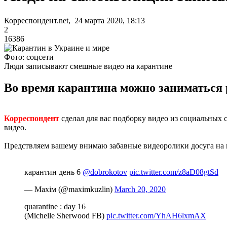
Корреспондент.net, 24 марта 2020, 18:13
2
16386
Фото: соцсети
Люди записывают смешные видео на карантине
Во время карантина можно заниматься 
Корреспондент
сделал для вас подборку видео из социальных 
видео.
Предствляем вашему внимаю забавные видеоролики досуга на 
карантин день 6
@dobrokotov
pic.twitter.com/z8aD08gtSd
— Maxiм (@maximkuzlin)
March 20, 2020
quarantine : day 16
(Michelle Sherwood FB)
pic.twitter.com/YhAH6lxmAX