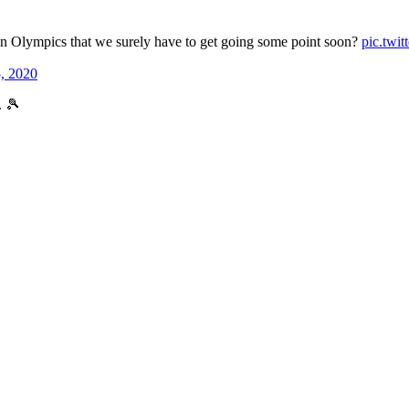
tion Olympics that we surely have to get going some point soon?
pic.twi
, 2020
. 🎾