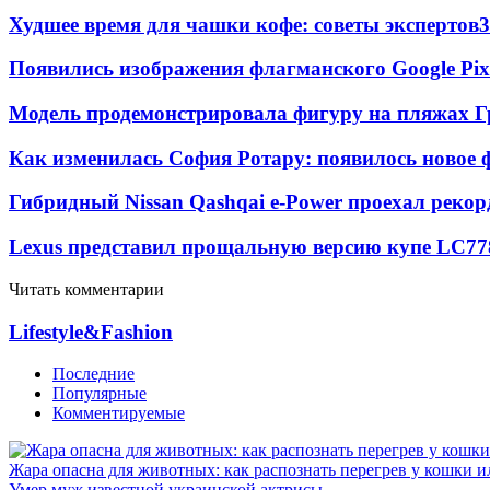
Худшее время для чашки кофе: советы экспертов
3
Появились изображения флагманского Google Pixe
Модель продемонстрировала фигуру на пляжах Г
Как изменилась София Ротару: появилось новое ф
Гибридный Nissan Qashqai e-Power проехал рекор
Lexus представил прощальную версию купе LC
77
Читать комментарии
Lifestyle&Fashion
Последние
Популярные
Комментируемые
Жара опасна для животных: как распознать перегрев у кошки и
Умер муж известной украинской актрисы