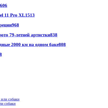
606
l 11 Pro XL
1513
реции
968
ото 79-летней артистки
838
дные 2000 км на одном баке
808
8
ли собаки