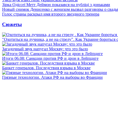
Зірка Одіссеї Метт Деймон показався на публіці з доньками
Новый снимок Денисенко с женихом вызвал разговоры о свадь
Голос страны раскрыл имя второго звездного тренера
Сюжеты
"Охотиться на лучника, а не на стрелу". Как Украине бороться 
Загадочный звук напугал Москву: что это было
Итоги 06.08: Санкции против РФ и дрон в Лейпциге
Банкет генералов. Последствия взрыва в Москве
Грязные технологии. Атаки РФ на выборы во Франции