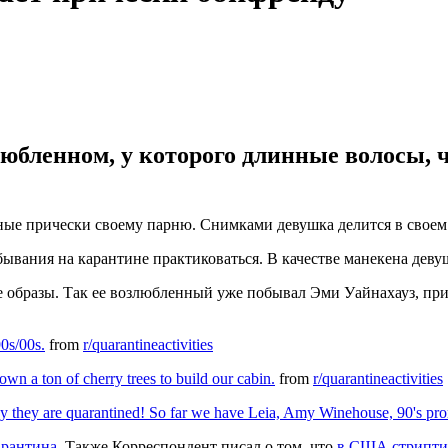
юбленном, у которого длинные волосы, 
ые прически своему парню. Снимками девушка делится в своем а
вания на карантине практиковаться. В качестве манекена девуш
ые образы. Так ее возлюбленный уже побывал Эми Уайнахауз, 
0s/00s.
from
r/quarantineactivities
n a ton of cherry trees to build our cabin.
from
r/quarantineactivities
ch day they are quarantined! So far we have Leia, Amy Winehouse, 90'
арантина
. Также Корреспондент писал о том, что
в США стриптиз