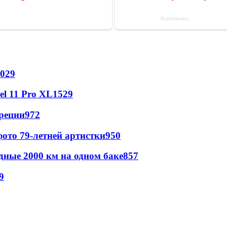
029
l 11 Pro XL
1529
реции
972
ото 79-летней артистки
950
дные 2000 км на одном баке
857
9