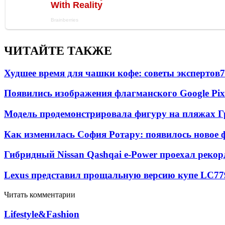
ЧИТАЙТЕ ТАКЖЕ
Худшее время для чашки кофе: советы экспертов
7
Появились изображения флагманского Google Pixe
Модель продемонстрировала фигуру на пляжах Г
Как изменилась София Ротару: появилось новое ф
Гибридный Nissan Qashqai e-Power проехал рекор
Lexus представил прощальную версию купе LC
77
Читать комментарии
Lifestyle&Fashion