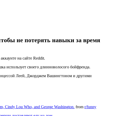
чтобы не потерять навыки за время
ккаунте на сайте Reddit.
ка использует своего длинноволосого бойфренда.
принцессой Леей, Джорджем Вашингтоном и другими
s prom, Cindy Lou Who, and George Washington.
from
r/funny
ерши доставляют еду на дом
.