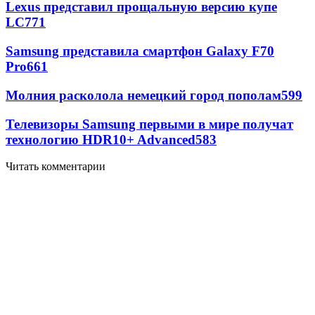
Lexus представил прощальную версию купе
LC
771
Samsung представила смартфон Galaxy F70
Pro
661
Молния расколола немецкий город пополам
599
Телевизоры Samsung первыми в мире получат
технологию HDR10+ Advanced
583
Читать комментарии