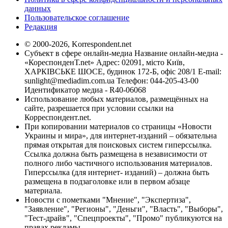
данных
Пользовательское соглашение
Редакция
© 2000-2026, Korrespondent.net
Субъект в сфере онлайн-медиа Название онлайн-медиа -
«КореспонденТ.net» Адрес: 02091, місто Київ,
ХАРКІВСЬКЕ ШОСЕ, будинок 172-Б, офіс 208/1 E-mail:
sunlight@mediadim.com.ua
Телефон: 044-205-43-00
Идентификатор медиа - R40-06068
Использование любых материалов, размещённых на
сайте, разрешается при условии ссылки на
Корреспондент.net.
При копировании материалов со страницы «Новости
Украины и мира», для интернет-изданий – обязательна
прямая открытая для поисковых систем гиперссылка.
Ссылка должна быть размещена в независимости от
полного либо частичного использования материалов.
Гиперссылка (для интернет- изданий) – должна быть
размещена в подзаголовке или в первом абзаце
материала.
Новости с пометками "Мнение", "Экспертиза",
"Заявление", "Регионы", "Деньги", "Власть", "Выборы",
"Тест-драйв", "Спецпроекты", "Промо" публикуются на
правах рекламы.