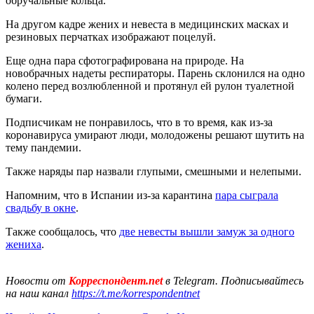
обручальные кольца.
На другом кадре жених и невеста в медицинских масках и
резиновых перчатках изображают поцелуй.
Еще одна пара сфотографирована на природе. На
новобрачных надеты респираторы. Парень склонился на одно
колено перед возлюбленной и протянул ей рулон туалетной
бумаги.
Подписчикам не понравилось, что в то время, как из-за
коронавируса умирают люди, молодожены решают шутить на
тему пандемии.
Также наряды пар назвали глупыми, смешными и нелепыми.
Напомним, что в Испании из-за карантина
пара сыграла
свадьбу в окне
.
Также сообщалось, что
две невесты вышли замуж за одного
жениха
.
Новости от
Корреспондент.net
в Telegram. Подписывайтесь
на наш канал
https://t.me/korrespondentnet