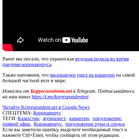
Ранее мы писали, что украинская
ведущая родила во время
пандеми коронавируса
.
Также напомним, что
миллиардер ушел на карантин
на самой
большой частной яхте в мире.
Новости от
Корреспондент.net
в Telegram. Подписывайтесь
на наш канал
https://t.me/korrespondentnet
Читайте Korrespondent.net в Google News
СПЕЦТЕМА:
Коронавирус
ТЕГИ:
Казахстан
,
журналист
,
карантин
,
предложение
,
прямой эфир
,
Коронавирус
,
предложение руки и сердца
Если вы заметили ошибку, выделите необходимый текст и
нажмите Ctrl+Enter, чтобы сообщить об этом редакции.