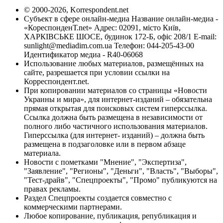
© 2000-2026, Korrespondent.net
Субъект в сфере онлайн-медиа Название онлайн-медиа -
«КореспонденТ.net» Адрес: 02091, місто Київ,
ХАРКІВСЬКЕ ШОСЕ, будинок 172-Б, офіс 208/1 E-mail:
sunlight@mediadim.com.ua
Телефон: 044-205-43-00
Идентификатор медиа - R40-06068
Использование любых материалов, размещённых на
сайте, разрешается при условии ссылки на
Корреспондент.net.
При копировании материалов со страницы «Новости
Украины и мира», для интернет-изданий – обязательна
прямая открытая для поисковых систем гиперссылка.
Ссылка должна быть размещена в независимости от
полного либо частичного использования материалов.
Гиперссылка (для интернет- изданий) – должна быть
размещена в подзаголовке или в первом абзаце
материала.
Новости с пометками "Мнение", "Экспертиза",
"Заявление", "Регионы", "Деньги", "Власть", "Выборы",
"Тест-драйв", "Спецпроекты", "Промо" публикуются на
правах рекламы.
Раздел Спецпроекты создается совместно с
коммерческими партнерами.
Любое копирование, публикация, републикация и