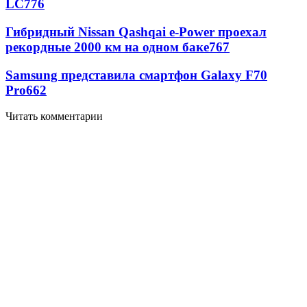
LC
776
Гибридный Nissan Qashqai e-Power проехал
рекордные 2000 км на одном баке
767
Samsung представила смартфон Galaxy F70
Pro
662
Читать комментарии