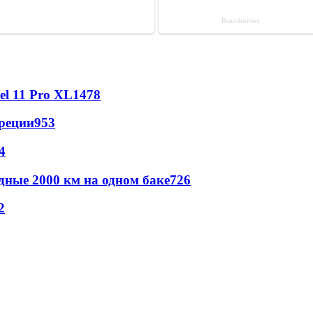
l 11 Pro XL
1478
реции
953
4
дные 2000 км на одном баке
726
2