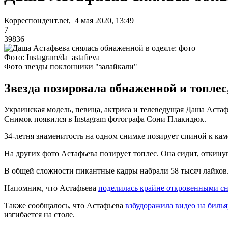
Корреспондент.net, 4 мая 2020, 13:49
7
39836
Фото: Instagram/da_astafieva
Фото звезды поклонники "залайкали"
Звезда позировала обнаженной и топлес
Украинская модель, певица, актриса и телеведущая Даша Астаф
Снимок появился в Instagram фотографа Сони Плакидюк.
34-летня знаменитость на одном снимке позирует спиной к камер
На других фото Астафьева позирует топлес. Она сидит, откину
В общей сложности пикантные кадры набрали 58 тысяч лайков
Напомним, что Астафьева
поделилась крайне откровенными с
Также сообщалось, что Астафьева
взбудоражила видео на биль
изгибается на столе.