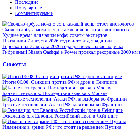
Последние
Популярные
Комментируемые
Сколько арбуза можно есть каждый день: ответ диетологов
Худшее время для чашки кофе: советы экспертов
Праздники 7 августа 2026 года: история, традиции
Гороскоп на 7 августа 2026 года для всех знаков зодиака
Гибридный Nissan Qashqai e-Power проехал рекордные 2000 км 
Сюжеты
Итоги 06.08: Санкции против РФ и дрон в Лейпциге
Банкет генералов. Последствия взрыва в Москве
Грязные технологии. Атаки РФ на выборы во Франции
Эскалация для Европы. Российский дрон в Лейпциге
Изменения в армии РФ: что стоит за решением Путина