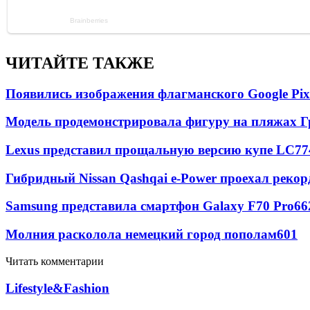
ЧИТАЙТЕ ТАКЖЕ
Появились изображения флагманского Google Pixe
Модель продемонстрировала фигуру на пляжах Г
Lexus представил прощальную версию купе LC
77
Гибридный Nissan Qashqai e-Power проехал рекор
Samsung представила смартфон Galaxy F70 Pro
66
Молния расколола немецкий город пополам
601
Читать комментарии
Lifestyle&Fashion