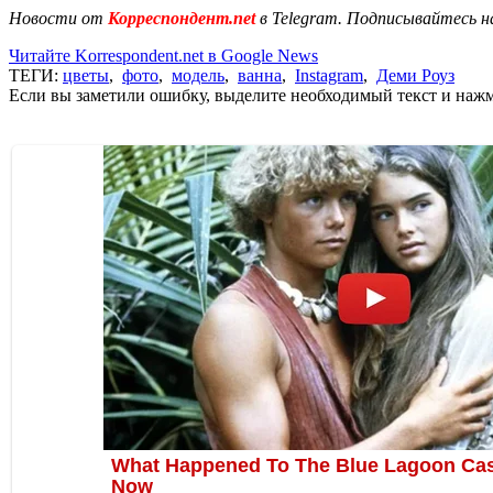
Новости от
Корреспондент.net
в Telegram. Подписывайтесь н
Читайте Korrespondent.net в Google News
ТЕГИ:
цветы
,
фото
,
модель
,
ванна
,
Instagram
,
Деми Роуз
Если вы заметили ошибку, выделите необходимый текст и нажми