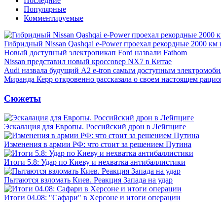
Последние
Популярные
Комментируемые
Гибридный Nissan Qashqai e-Power проехал рекордные 2000 км 
Новый доступный электропикап Ford назвали Fathom
Nissan представил новый кроссовер NX7 в Китае
Audi назвала будущий A2 e-tron самым доступным электромоби
Миранда Керр откровенно рассказала о своем настоящем рацио
Сюжеты
Эскалация для Европы. Российский дрон в Лейпциге
Изменения в армии РФ: что стоит за решением Путина
Итоги 5.8: Удар по Киеву и нехватка антибаллистики
Пытаются взломать Киев. Реакция Запада на удар
Итоги 04.08: "Сафари" в Херсоне и итоги операции