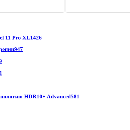
l 11 Pro XL
1426
реции
947
9
1
ехнологию HDR10+ Advanced
581