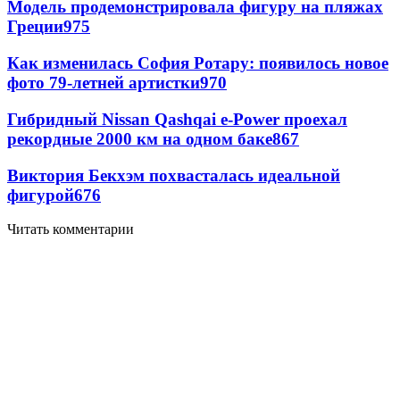
Модель продемонстрировала фигуру на пляжах
Греции
975
Как изменилась София Ротару: появилось новое
фото 79-летней артистки
970
Гибридный Nissan Qashqai e-Power проехал
рекордные 2000 км на одном баке
867
Виктория Бекхэм похвасталась идеальной
фигурой
676
Читать комментарии