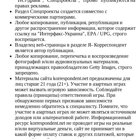
"Тест-драйв", "Спецпроекты", "Промо" публикуются на
правах рекламы.
Раздел Спецпроекты создается совместно с
коммерческими партнерами.
Любое копирование, публикация, републикация и
другое распространение информации, которое содержит
ссылку на "Интерфакс-Украина", EPA / UPG, строго
воспрещается.
Владелец веб-страницы в разделе Я- Корреспондент
является автор публикации.
Любое копирование, перепечатка и воспроизведение
фотографий и/или аудиовизуальных материалов,
принадлежащих правообладателю Getty Images, строго
запрещено.
Материалы сайта korrespondent.net предназначены для
лиц старше 21 года (21+). Участие в азартных играх
может вызвать игровую зависимость. Соблюдайте
правила (принципы) ответственной игры. При
обнаружении первых признаков зависимости
немедленно обратитесь к специалисту. Помните, что
участие в азартных играх не может являться источником
доходов или альтернативой работе. Информационный
ресурс korrespondent.net не проводит игры на реальные
и/или виртуальные деньги, сайт не принимает ни в
какой форме оплату ставок и других платежей, которые