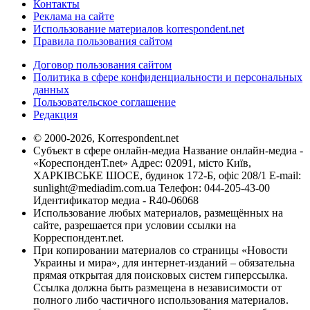
Контакты
Реклама на сайте
Использование материалов korrespondent.net
Правила пользования сайтом
Договор пользования сайтом
Политика в сфере конфиденциальности и персональных
данных
Пользовательское соглашение
Редакция
© 2000-2026, Korrespondent.net
Субъект в сфере онлайн-медиа Название онлайн-медиа -
«КореспонденТ.net» Адрес: 02091, місто Київ,
ХАРКІВСЬКЕ ШОСЕ, будинок 172-Б, офіс 208/1 E-mail:
sunlight@mediadim.com.ua
Телефон: 044-205-43-00
Идентификатор медиа - R40-06068
Использование любых материалов, размещённых на
сайте, разрешается при условии ссылки на
Корреспондент.net.
При копировании материалов со страницы «Новости
Украины и мира», для интернет-изданий – обязательна
прямая открытая для поисковых систем гиперссылка.
Ссылка должна быть размещена в независимости от
полного либо частичного использования материалов.