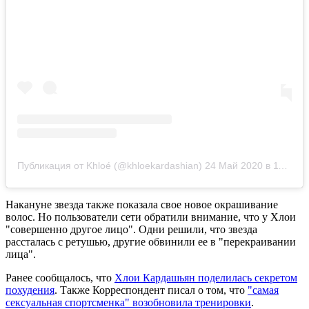
Публикация от Khloé (@khloekardashian)
24 Май 2020 в 11:34 PDT
Накануне звезда также показала свое новое окрашивание
волос. Но пользователи сети обратили внимание, что у Хлои
"совершенно другое лицо". Одни решили, что звезда
рассталась с ретушью, другие обвинили ее в "перекраивании
лица".
Ранее сообщалось, что
Хлои Кардашьян поделилась секретом
похудения
. Также Корреспондент писал о том, что
"самая
сексуальная спортсменка" возобновила тренировки
.