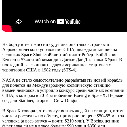
На борту в тест-миссии будут два опытных астронавта
Аэрокосмического управления США, дважды летавшие на
челноках Space Shuttle: 49-летний пилот Роберт Боб Льюис
Бенкен и 53-летний командир Даглас Даг Джеральд Хёрли. В
последний раз экипаж из двух американцев стартовал с
территории США в 1982 году (STS-4).
NASA не стало самостоятельно разрабатывать новый корабль
для полетов на Международную космическую станцию
взамен челноков, а устроило конкурс среди частных компаний
США, в котором в 2014-м победили Boeing и SpaceX. Первые
создали Starliner, вторые – Сrew Dragon.
В SpaceX говорят, что смогут возить людей на станцию, в том
числе и россиян – по обмену, примерно по цене $50–55 млн за
человека (а весь запуск – почти $210 млн). У Boeing ценник
будет едва ли не в вдвое больше: $90 млн и $350 млн