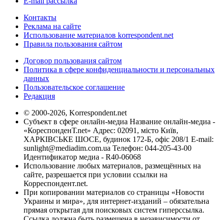
E-mail рассылка
Контакты
Реклама на сайте
Использование материалов korrespondent.net
Правила пользования сайтом
Договор пользования сайтом
Политика в сфере конфиденциальности и персональных
данных
Пользовательское соглашение
Редакция
© 2000-2026, Korrespondent.net
Субъект в сфере онлайн-медиа Название онлайн-медиа -
«КореспонденТ.net» Адрес: 02091, місто Київ,
ХАРКІВСЬКЕ ШОСЕ, будинок 172-Б, офіс 208/1 E-mail:
sunlight@mediadim.com.ua
Телефон: 044-205-43-00
Идентификатор медиа - R40-06068
Использование любых материалов, размещённых на
сайте, разрешается при условии ссылки на
Корреспондент.net.
При копировании материалов со страницы «Новости
Украины и мира», для интернет-изданий – обязательна
прямая открытая для поисковых систем гиперссылка.
Ссылка должна быть размещена в независимости от