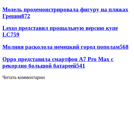
Модель продемонстрировала фигуру на пляжах
Греции
872
Lexus представил прощальную версию купе
LC
759
Молния расколола немецкий город пополам
568
Oppo представила смартфон A7 Pro Max с
рекордно большой батареей
541
Читать комментарии