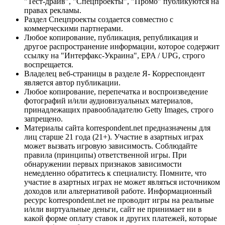
"Тест-драйв", "Спецпроекты", "Промо" публикуются на
правах рекламы.
Раздел Спецпроекты создается совместно с
коммерческими партнерами.
Любое копирование, публикация, републикация и
другое распространение информации, которое содержит
ссылку на "Интерфакс-Украина", EPA / UPG, строго
воспрещается.
Владелец веб-страницы в разделе Я- Корреспондент
является автор публикации.
Любое копирование, перепечатка и воспроизведение
фотографий и/или аудиовизуальных материалов,
принадлежащих правообладателю Getty Images, строго
запрещено.
Материалы сайта korrespondent.net предназначены для
лиц старше 21 года (21+). Участие в азартных играх
может вызвать игровую зависимость. Соблюдайте
правила (принципы) ответственной игры. При
обнаружении первых признаков зависимости
немедленно обратитесь к специалисту. Помните, что
участие в азартных играх не может являться источником
доходов или альтернативой работе. Информационный
ресурс korrespondent.net не проводит игры на реальные
и/или виртуальные деньги, сайт не принимает ни в
какой форме оплату ставок и других платежей, которые