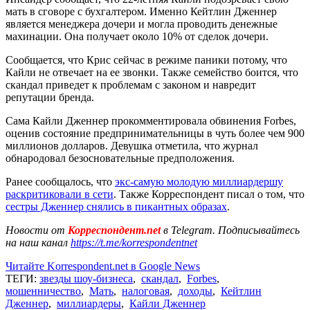
мать в сговоре с бухгалтером. Именно Кейтлин Дженнер
является менеджера дочери и могла проводить денежные
махинации. Она получает около 10% от сделок дочери.
Сообщается, что Крис сейчас в режиме паники потому, что
Кайли не отвечает на ее звонки. Также семейство боится, что
скандал приведет к проблемам с законом и навредит
репутации бренда.
Сама Кайли Дженнер прокомментировала обвинения Forbes,
оценив состояние предпринимательницы в чуть более чем 900
миллионов долларов. Девушка отметила, что журнал
обнародовал безосновательные предположения.
Ранее сообщалось, что
экс-самую молодую миллиардершу
раскритиковали в сети
. Также Корреспондент писал о том, что
сестры Дженнер снялись в пикантных образах
.
Новости от
Корреспондент.net
в Telegram. Подписывайтесь
на наш канал
https://t.me/korrespondentnet
Читайте Korrespondent.net в Google News
ТЕГИ:
звезды шоу-бизнеса
,
скандал
,
Forbes
,
мошенничество
,
Мать
,
налоговая
,
доходы
,
Кейтлин
Дженнер
,
миллиардеры
,
Кайли Дженнер