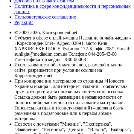
Договор пользования сайтом
Политика в сфере конфиденциальности и персональных
данных
Пользовательское соглашение
Редакция
© 2000-2026, Korrespondent.net
Субъект в сфере онлайн-медиа Название онлайн-медиа -
«КореспонденТ.net» Адрес: 02091, місто Київ,
ХАРКІВСЬКЕ ШОСЕ, будинок 172-Б, офіс 208/1 E-mail:
sunlight@mediadim.com.ua
Телефон: 044-205-43-00
Идентификатор медиа - R40-06068
Использование любых материалов, размещённых на
сайте, разрешается при условии ссылки на
Корреспондент.net.
При копировании материалов со страницы «Новости
Украины и мира», для интернет-изданий – обязательна
прямая открытая для поисковых систем гиперссылка.
Ссылка должна быть размещена в независимости от
полного либо частичного использования материалов.
Гиперссылка (для интернет- изданий) – должна быть
размещена в подзаголовке или в первом абзаце
материала.
Новости с пометками "Мнение", "Экспертиза",
"Заявление", "Регионы", "Деньги", "Власть", "Выборы",