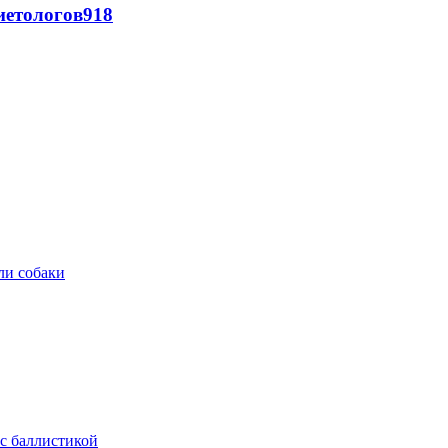
иетологов
918
ли собаки