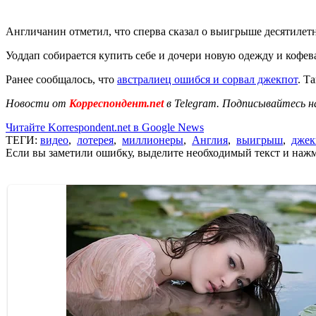
Англичанин отметил, что сперва сказал о выигрыше десятилетне
Уоддап собирается купить себе и дочери новую одежду и кофев
Ранее сообщалось, что
австралиец ошибся и сорвал джекпот
. Т
Новости от
Корреспондент.net
в Telegram. Подписывайтесь н
Читайте Korrespondent.net в Google News
ТЕГИ:
видео
,
лотерея
,
миллионеры
,
Англия
,
выигрыш
,
джек
Если вы заметили ошибку, выделите необходимый текст и нажми