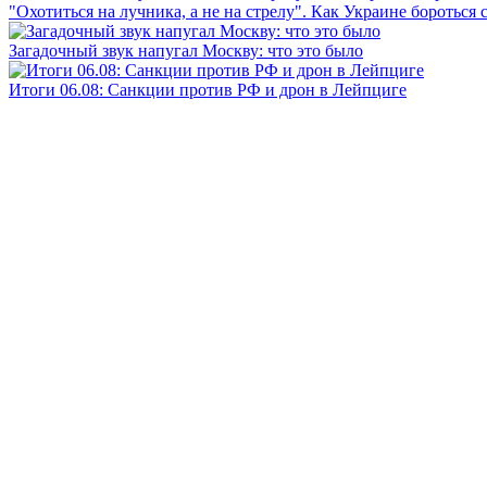
"Охотиться на лучника, а не на стрелу". Как Украине бороться 
Загадочный звук напугал Москву: что это было
Итоги 06.08: Санкции против РФ и дрон в Лейпциге