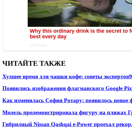
ЧИТАЙТЕ ТАКЖЕ
Худшее время для чашки кофе: советы экспертов
9
Появились изображения флагманского Google Pixe
Как изменилась София Ротару: появилось новое ф
Модель продемонстрировала фигуру на пляжах Г
Гибридный Nissan Qashqai e-Power проехал рекор