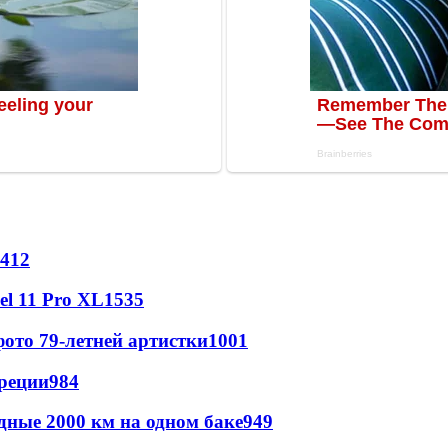
412
l 11 Pro XL
1535
ото 79-летней артистки
1001
реции
984
дные 2000 км на одном баке
949