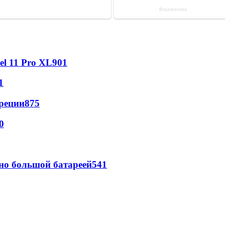
l 11 Pro XL
901
1
реции
875
0
но большой батареей
541