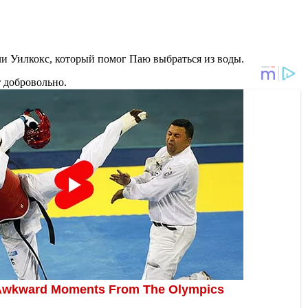
ли Уилкокс, который помог Паю выбраться из воды.
т добровольно.
 акулами за свой улов
.