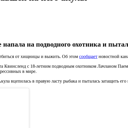
 напала на подводного охотника и пытала
 отбиться от хищницы и выжить. Об этом
сообщает
новостной кан
а Квинсленд с 18-летним подводным охотником Лачланом Паем. 
грессивных в мире.
кула вцепилась в правую ласту рыбака и пыталась затащить его 