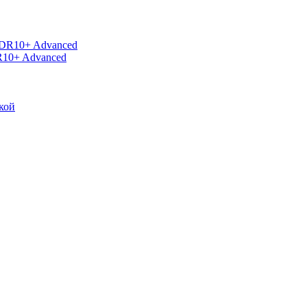
R10+ Advanced
кой