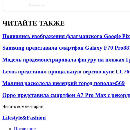
ЧИТАЙТЕ ТАКЖЕ
Появились изображения флагманского Google Pixe
Samsung представила смартфон Galaxy F70 Pro
88
Модель продемонстрировала фигуру на пляжах Г
Lexus представил прощальную версию купе LC
76
Молния расколола немецкий город пополам
569
Oppo представила смартфон A7 Pro Max с рекорд
Читать комментарии
Lifestyle&Fashion
Последние