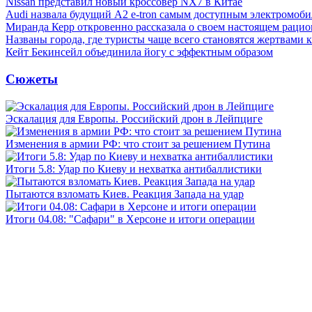
Nissan представил новый кроссовер NX7 в Китае
Audi назвала будущий A2 e-tron самым доступным электромоби
Миранда Керр откровенно рассказала о своем настоящем рацио
Названы города, где туристы чаще всего становятся жертвами
Кейт Бекинсейл объединила йогу с эффектным образом
Сюжеты
Эскалация для Европы. Российский дрон в Лейпциге
Изменения в армии РФ: что стоит за решением Путина
Итоги 5.8: Удар по Киеву и нехватка антибаллистики
Пытаются взломать Киев. Реакция Запада на удар
Итоги 04.08: "Сафари" в Херсоне и итоги операции