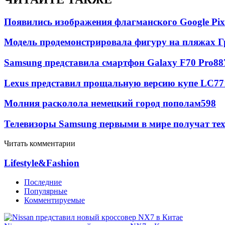
Появились изображения флагманского Google Pixe
Модель продемонстрировала фигуру на пляжах Г
Samsung представила смартфон Galaxy F70 Pro
88
Lexus представил прощальную версию купе LC
77
Молния расколола немецкий город пополам
598
Телевизоры Samsung первыми в мире получат т
Читать комментарии
Lifestyle&Fashion
Последние
Популярные
Комментируемые