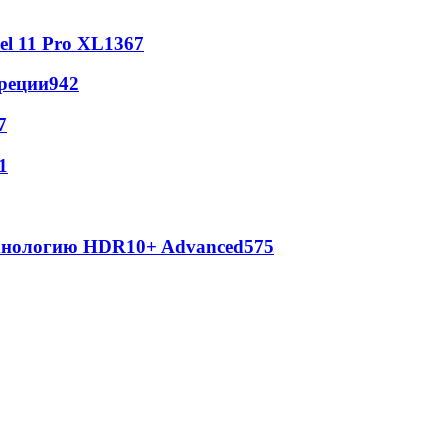
l 11 Pro XL
1367
реции
942
7
1
ехнологию HDR10+ Advanced
575