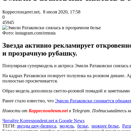
Корреспондент.net, 8 июля 2020, 17:58
0
45945
Фото: instagram.com/emrata
Звезда активно рекламирует откровенно
и прозрачную рубашку.
Популярная супермодель и актриса Эмили Ратаковски снялась в
На кадрах Ратаковски позирует полулежа на розовом диване. Ар
полностью просвечивается.
Образ модель дополнила светло-розовой помадой и заметными 
Ранее стало известно, что
Эмили Ратаковски снимается обнаже
Новости от
Корреспондент.net
в Telegram. Подписывайтесь н
Читайте Korrespondent.net в Google News
ТЕГИ:
звезды шоу-бизнеса
,
модель
,
белье
,
нижнее белье
,
Рат