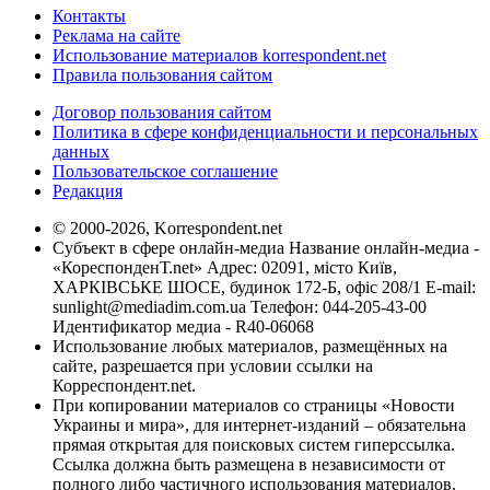
Контакты
Реклама на сайте
Использование материалов korrespondent.net
Правила пользования сайтом
Договор пользования сайтом
Политика в сфере конфиденциальности и персональных
данных
Пользовательское соглашение
Редакция
© 2000-2026, Korrespondent.net
Субъект в сфере онлайн-медиа Название онлайн-медиа -
«КореспонденТ.net» Адрес: 02091, місто Київ,
ХАРКІВСЬКЕ ШОСЕ, будинок 172-Б, офіс 208/1 E-mail:
sunlight@mediadim.com.ua
Телефон: 044-205-43-00
Идентификатор медиа - R40-06068
Использование любых материалов, размещённых на
сайте, разрешается при условии ссылки на
Корреспондент.net.
При копировании материалов со страницы «Новости
Украины и мира», для интернет-изданий – обязательна
прямая открытая для поисковых систем гиперссылка.
Ссылка должна быть размещена в независимости от
полного либо частичного использования материалов.