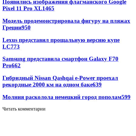
Появились изображения флагманского Google
Pixel 11 Pro XL
1465
Модель продемонстрировала фигуру на пляжах
Греции
950
Lexus представил прощальную версию купе
LC
773
Samsung представила смартфон Galaxy F70
Pro
662
Гибридный Nissan Qashqai e-Power проехал
рекордные 2000 км на одном баке
639
Молния расколола немецкий город пополам
599
Читать комментарии