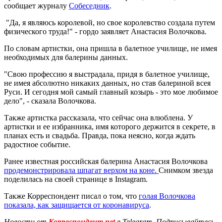
сообщает журналу
Собеседник
.
"Да, я являюсь королевой, но свое королевство создала путем
физического труда!" - гордо заявляет Анастасия Волочкова.
По словам артистки, она пришла в балетное училище, не имея
необходимых для балерины данных.
"Свою профессию я выстрадала, придя в балетное училище,
не имея абсолютно никаких данных, но став балериной всея
Руси. И сегодня мой самый главный козырь - это мое любимое
дело", - сказала Волочкова.
Также артистка рассказала, что сейчас она влюблена. У
артистки и ее избранника, имя которого держится в секрете, в
планах есть и свадьба. Правда, пока неясно, когда ждать
радостное событие.
Ранее известная российская балерина Анастасия Волочкова
продемонстрировала шпагат верхом на коне.
Снимком звезда
поделилась на своей странице в Instagram.
Также Корреспондент писал о том, что
голая Волочкова
показала, как защищается от коронавируса
.
Новости от
Корреспондент.net
в Telegram. Подписывайтесь