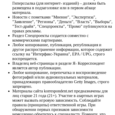
Гиперссылка (для интернет- изданий) – должна быть
размещена в подзаголовке или в первом абзаце
материала.
Новости с пометками "Мнение", "Экспертиза",
"Заявление", "Регионы", "Деньги", "Власть", "Выборы",
"Тест-драйв", "Спецпроекты", "Промо" публикуются на
правах рекламы.
Раздел Спецпроекты создается совместно с
коммерческими партнерами.
Любое копирование, публикация, републикация и
другое распространение информации, которое содержит
ссылку на "Интерфакс-Украина", EPA / UPG, строго
воспрещается.
Владелец веб-страницы в разделе Я- Корреспондент
является автор публикации.
Любое копирование, перепечатка и воспроизведение
фотографий и/или аудиовизуальных материалов,
принадлежащих правообладателю Getty Images, строго
запрещено.
Материалы сайта korrespondent.net предназначены для
лиц старше 21 года (21+). Участие в азартных играх
может вызвать игровую зависимость. Соблюдайте
правила (принципы) ответственной игры. При
обнаружении первых признаков зависимости
немедленно обратитесь к специалисту. Помните, что