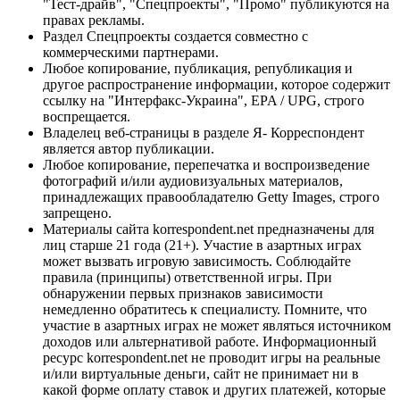
"Тест-драйв", "Спецпроекты", "Промо" публикуются на
правах рекламы.
Раздел Спецпроекты создается совместно с
коммерческими партнерами.
Любое копирование, публикация, републикация и
другое распространение информации, которое содержит
ссылку на "Интерфакс-Украина", EPA / UPG, строго
воспрещается.
Владелец веб-страницы в разделе Я- Корреспондент
является автор публикации.
Любое копирование, перепечатка и воспроизведение
фотографий и/или аудиовизуальных материалов,
принадлежащих правообладателю Getty Images, строго
запрещено.
Материалы сайта korrespondent.net предназначены для
лиц старше 21 года (21+). Участие в азартных играх
может вызвать игровую зависимость. Соблюдайте
правила (принципы) ответственной игры. При
обнаружении первых признаков зависимости
немедленно обратитесь к специалисту. Помните, что
участие в азартных играх не может являться источником
доходов или альтернативой работе. Информационный
ресурс korrespondent.net не проводит игры на реальные
и/или виртуальные деньги, сайт не принимает ни в
какой форме оплату ставок и других платежей, которые