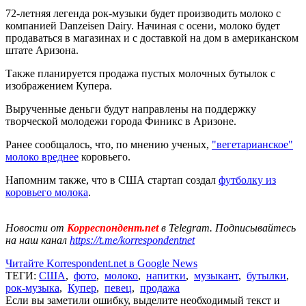
72-летняя легенда рок-музыки будет производить молоко с
компанией Danzeisen Dairy. Начиная с осени, молоко будет
продаваться в магазинах и с доставкой на дом в американском
штате Аризона.
Также планируется продажа пустых молочных бутылок с
изображением Купера.
Вырученные деньги будут направлены на поддержку
творческой молодежи города Финикс в Аризоне.
Ранее сообщалось, что, по мнению ученых,
"вегетарианское"
молоко вреднее
коровьего.
Напомним также, что в США стартап создал
футболку из
коровьего молока
.
Новости от
Корреспондент.net
в Telegram. Подписывайтесь
на наш канал
https://t.me/korrespondentnet
Читайте Korrespondent.net в Google News
ТЕГИ:
США
,
фото
,
молоко
,
напитки
,
музыкант
,
бутылки
,
рок-музыка
,
Купер
,
певец
,
продажа
Если вы заметили ошибку, выделите необходимый текст и