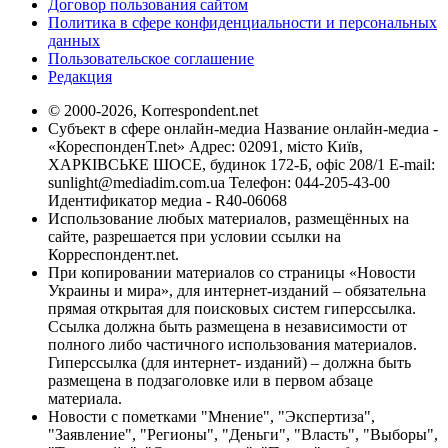
Договор пользования сайтом
Политика в сфере конфиденциальности и персональных
данных
Пользовательское соглашение
Редакция
© 2000-2026, Korrespondent.net
Субъект в сфере онлайн-медиа Название онлайн-медиа -
«КореспонденТ.net» Адрес: 02091, місто Київ,
ХАРКІВСЬКЕ ШОСЕ, будинок 172-Б, офіс 208/1 E-mail:
sunlight@mediadim.com.ua
Телефон: 044-205-43-00
Идентификатор медиа - R40-06068
Использование любых материалов, размещённых на
сайте, разрешается при условии ссылки на
Корреспондент.net.
При копировании материалов со страницы «Новости
Украины и мира», для интернет-изданий – обязательна
прямая открытая для поисковых систем гиперссылка.
Ссылка должна быть размещена в независимости от
полного либо частичного использования материалов.
Гиперссылка (для интернет- изданий) – должна быть
размещена в подзаголовке или в первом абзаце
материала.
Новости с пометками "Мнение", "Экспертиза",
"Заявление", "Регионы", "Деньги", "Власть", "Выборы",