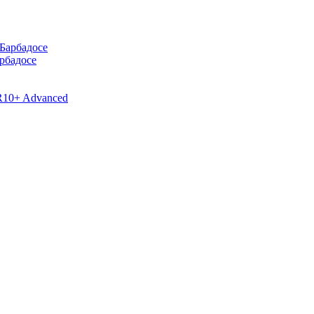
рбадосе
R10+ Advanced