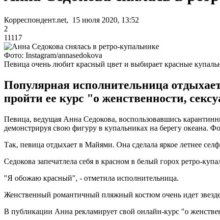
Корреспондент.net, 15 июля 2020, 13:52
2
11117
Фото: Instagram/annasedokova
Певица очень любит красный цвет и выбирает красные купаль
Популярная исполнительница отдыхает
пройти ее курс "о женственности, секс
Певица, ведущая Анна Седокова, воспользовавшись карантинн
демонстрируя свою фигуру в купальниках на берегу океана. Фот
Так, певица отдыхает в Майями. Она сделала яркое летнее селф
Седокова запечатлела себя в красном в белый горох ретро-куп
"Я обожаю красный", - отметила исполнительница.
Женственный романтичный пляжный костюм очень идет звезде
В публикации Анна рекламирует свой онлайн-курс "о женственн