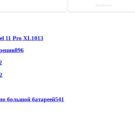
l 11 Pro XL
1013
реции
896
2
2
но большой батареей
541