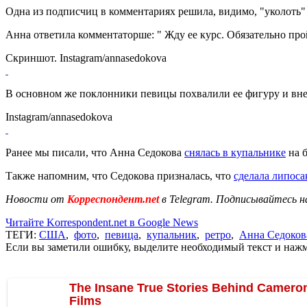
Одна из подписчиц в комментариях решила, видимо, "уколоть" 
Анна ответила комментаторше: " Жду ее курс. Обязательно про
Скриншот. Instagram/annasedokova
В основном же поклонники певицы похвалили ее фигуру и внеш
Instagram/annasedokova
Ранее мы писали, что Анна Седокова
снялась в купальнике
на б
Также напомним, что Седокова призналась, что
сделала липос
Новости от
Корреспондент.net
в Telegram. Подписывайтесь н
Читайте Korrespondent.net в Google News
ТЕГИ:
США
,
фото
,
певица
,
купальник
,
ретро
,
Анна Седоков
Если вы заметили ошибку, выделите необходимый текст и нажми