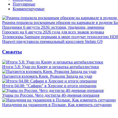
Популярные
Комментируемые
Рианна поразила роскошным образом на карнавале в родном Ба
Праздники 6 августа 2026: история, традиции, именины
Гороскоп на 6 августа 2026 года для всех знаков зодиака
Телевизоры Samsung первыми в мире получат технологию HD
Huawei представила премиальный кроссовер Stelato G9
Сюжеты
Итоги 5.8: Удар по Киеву и нехватка антибаллистики
Пытаются взломать Киев. Реакция Запада на удар
Итоги 04.08: "Сафари" в Херсоне и итоги операции
Удары по России. Чего достигла 40-дневная операция
Нападения на украинцев в Польше. Как изменить ситуацию