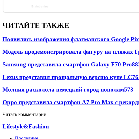
ЧИТАЙТЕ ТАКЖЕ
Появились изображения флагманского Google Pixe
Модель продемонстрировала фигуру на пляжах Г
Samsung представила смартфон Galaxy F70 Pro
88
Lexus представил прощальную версию купе LC
76
Молния расколола немецкий город пополам
573
Oppo представила смартфон A7 Pro Max с рекорд
Читать комментарии
Lifestyle&Fashion
Последние