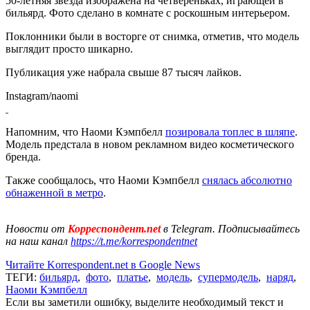
50-летняя звезда изображена на четвереньках, играющей в
бильярд. Фото сделано в комнате с роскошным интерьером.
Поклонники были в восторге от снимка, отметив, что модель
выглядит просто шикарно.
Публикация уже набрала свыше 87 тысяч лайков.
Instagram/naomi
Напомним, что Наоми Кэмпбелл
позировала топлес в шляпе
.
Модель предстала в новом рекламном видео косметического
бренда.
Также сообщалось, что Наоми Кэмпбелл
снялась абсолютно
обнаженной в метро
.
Новости от
Корреспондент.net
в Telegram. Подписывайтесь
на наш канал
https://t.me/korrespondentnet
Читайте Korrespondent.net в Google News
ТЕГИ:
бильярд
,
фото
,
платье
,
модель
,
супермодель
,
наряд
,
Наоми Кэмпбелл
Если вы заметили ошибку, выделите необходимый текст и