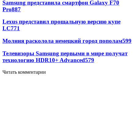
Samsung представила смартфон Galaxy F70
Pro
887
Lexus представил прощальную версию купе
LC
771
Молния расколола немецкий город пополам
599
Телевизоры Samsung первыми в мире получат
технологию HDR10+ Advanced
579
Читать комментарии