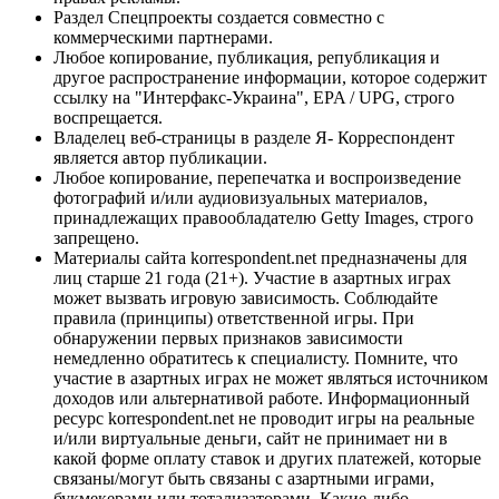
Раздел Спецпроекты создается совместно с
коммерческими партнерами.
Любое копирование, публикация, републикация и
другое распространение информации, которое содержит
ссылку на "Интерфакс-Украина", EPA / UPG, строго
воспрещается.
Владелец веб-страницы в разделе Я- Корреспондент
является автор публикации.
Любое копирование, перепечатка и воспроизведение
фотографий и/или аудиовизуальных материалов,
принадлежащих правообладателю Getty Images, строго
запрещено.
Материалы сайта korrespondent.net предназначены для
лиц старше 21 года (21+). Участие в азартных играх
может вызвать игровую зависимость. Соблюдайте
правила (принципы) ответственной игры. При
обнаружении первых признаков зависимости
немедленно обратитесь к специалисту. Помните, что
участие в азартных играх не может являться источником
доходов или альтернативой работе. Информационный
ресурс korrespondent.net не проводит игры на реальные
и/или виртуальные деньги, сайт не принимает ни в
какой форме оплату ставок и других платежей, которые
связаны/могут быть связаны с азартными играми,
букмекерами или тотализаторами. Какие-либо