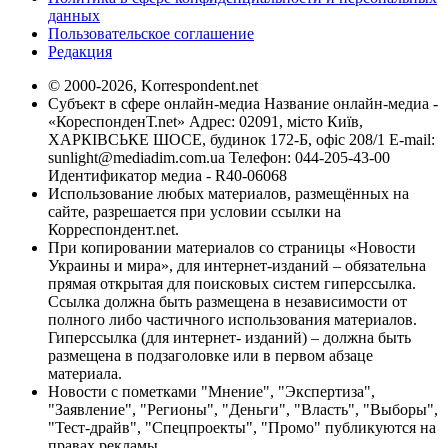
данных
Пользовательское соглашение
Редакция
© 2000-2026, Korrespondent.net
Субъект в сфере онлайн-медиа Название онлайн-медиа -
«КореспонденТ.net» Адрес: 02091, місто Київ,
ХАРКІВСЬКЕ ШОСЕ, будинок 172-Б, офіс 208/1 E-mail:
sunlight@mediadim.com.ua
Телефон: 044-205-43-00
Идентификатор медиа - R40-06068
Использование любых материалов, размещённых на
сайте, разрешается при условии ссылки на
Корреспондент.net.
При копировании материалов со страницы «Новости
Украины и мира», для интернет-изданий – обязательна
прямая открытая для поисковых систем гиперссылка.
Ссылка должна быть размещена в независимости от
полного либо частичного использования материалов.
Гиперссылка (для интернет- изданий) – должна быть
размещена в подзаголовке или в первом абзаце
материала.
Новости с пометками "Мнение", "Экспертиза",
"Заявление", "Регионы", "Деньги", "Власть", "Выборы",
"Тест-драйв", "Спецпроекты", "Промо" публикуются на
правах рекламы.