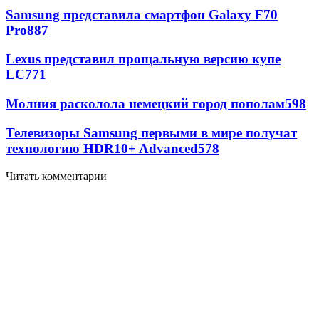
Samsung представила смартфон Galaxy F70
Pro
887
Lexus представил прощальную версию купе
LC
771
Молния расколола немецкий город пополам
598
Телевизоры Samsung первыми в мире получат
технологию HDR10+ Advanced
578
Читать комментарии