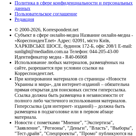
Политика в сфере конфиденциальности и персональных
данных
Пользовательское соглашение
Редакция
© 2000-2026, Korrespondent.net
Субъект в сфере онлайн-медиа Название онлайн-медиа -
«КореспонденТ.net» Адрес: 02091, місто Київ,
ХАРКІВСЬКЕ ШОСЕ, будинок 172-Б, офіс 208/1 E-mail:
sunlight@mediadim.com.ua
Телефон: 044-205-43-00
Идентификатор медиа - R40-06068
Использование любых материалов, размещённых на
сайте, разрешается при условии ссылки на
Корреспондент.net.
При копировании материалов со страницы «Новости
Украины и мира», для интернет-изданий – обязательна
прямая открытая для поисковых систем гиперссылка.
Ссылка должна быть размещена в независимости от
полного либо частичного использования материалов.
Гиперссылка (для интернет- изданий) – должна быть
размещена в подзаголовке или в первом абзаце
материала.
Новости с пометками "Мнение", "Экспертиза",
"Заявление", "Регионы", "Деньги", "Власть", "Выборы",
"Тест-драйв", "Спецпроекты", "Промо" публикуются на