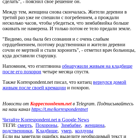
сделать", - пояснил свое решение он.
Между тем, женщина снова скончалась. Жители деревни в
третий раз уже не спешили с погребением, а прождали
несколько часов, чтобы убедиться, что зимбабвийка больше
оживать не намерена. И только потом ее тело предали земле.
"Видимо, она была без сознания и с очень слабым
сердцебиением, поэтому родственники и жители деревни
сочли ее мертвой и стали хоронить", - отметил врач больницы,
куда доставили старушку.
Напомним, что египтянина
обнаружили живым на кладбище
после его похорон
четыре месяца спустя.
Также Korrespondent.net писал, что китаец
вернулся домой
живым после своей кремации
и похорон.
Новости от
Корреспондент.net
в Telegram. Подписывайтесь
на наш канал
https://t.me/korrespondentnet
Читайте Korrespondent.net в Google News
ТЕГИ:
смерть
,
Похороны
,
Зимбабве
,
женщина
,
родственники
,
Кладбище
,
умер
,
колдуны
Если вы заметили ошибку, выделите необходимый текст и