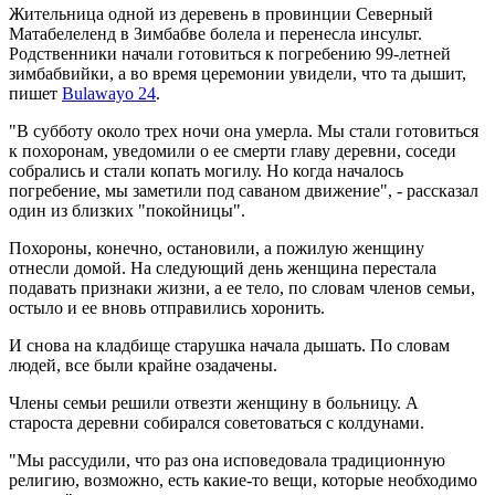
Жительница одной из деревень в провинции Северный
Матабелеленд в Зимбабве болела и перенесла инсульт.
Родственники начали готовиться к погребению 99-летней
зимбабвийки, а во время церемонии увидели, что та дышит,
пишет
Bulawayo 24
.
"В субботу около трех ночи она умерла. Мы стали готовиться
к похоронам, уведомили о ее смерти главу деревни, соседи
собрались и стали копать могилу. Но когда началось
погребение, мы заметили под саваном движение", - рассказал
один из близких "покойницы".
Похороны, конечно, остановили, а пожилую женщину
отнесли домой. На следующий день женщина перестала
подавать признаки жизни, а ее тело, по словам членов семьи,
остыло и ее вновь отправились хоронить.
И снова на кладбище старушка начала дышать. По словам
людей, все были крайне озадачены.
Члены семьи решили отвезти женщину в больницу. А
староста деревни собирался советоваться с колдунами.
"Мы рассудили, что раз она исповедовала традиционную
религию, возможно, есть какие-то вещи, которые необходимо