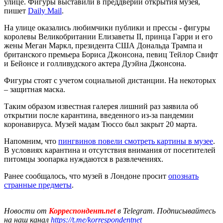
улице. Фигуры выставили в преддверии открытия музея,
пишет
Daily Mail
.
На улице оказались любимчики публики и прессы - фигуры
королевы Великобритании Елизаветы II, принца Гарри и его
жены Меган Маркл, президента США Дональда Трампа и
британского премьера Бориса Джонсона, певиц Тейлор Свифт
и Бейонсе и голливудского актера Дуэйна Джонсона.
Фигуры стоят с учетом социальной дистанции. На некоторых
– защитная маска.
Таким образом известная галерея лишний раз заявила об
открытии после карантина, введенного из-за пандемии
коронавируса. Музей мадам Тюссо был закрыт 20 марта.
Напомним, что
пингвинов повели смотреть картины в музее
.
В условиях карантина и отсутствия внимания от посетителей
питомцы зоопарка нуждаются в развлечениях.
Ранее сообщалось, что музей в Лондоне просит
опознать
странные предметы
.
Новости от
Корреспондент.net
в Telegram. Подписывайтесь
на наш канал
https://t.me/korrespondentnet