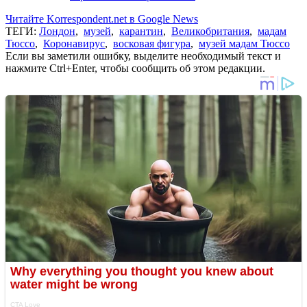
Читайте Korrespondent.net в Google News
ТЕГИ:
Лондон
,
музей
,
карантин
,
Великобритания
,
мадам
Тюссо
,
Коронавирус
,
восковая фигура
,
музей мадам Тюссо
Если вы заметили ошибку, выделите необходимый текст и
нажмите Ctrl+Enter, чтобы сообщить об этом редакции.