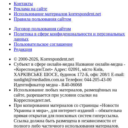
Контакты
Реклама на сайте
Использование материалов korrespondent.net
Правила пользования сайтом
Договор пользования сайтом
Политика в сфере конфиденциальности и персональных
данных
Пользовательское соглашение
Редакция
© 2000-2026, Korrespondent.net
Субъект в сфере онлайн-медиа Название онлайн-медиа -
«КореспонденТ.net» Адрес: 02091, місто Київ,
ХАРКІВСЬКЕ ШОСЕ, будинок 172-Б, офіс 208/1 E-mail:
sunlight@mediadim.com.ua
Телефон: 044-205-43-00
Идентификатор медиа - R40-06068
Использование любых материалов, размещённых на
сайте, разрешается при условии ссылки на
Корреспондент.net.
При копировании материалов со страницы «Новости
Украины и мира», для интернет-изданий – обязательна
прямая открытая для поисковых систем гиперссылка.
Ссылка должна быть размещена в независимости от
полного либо частичного использования материалов.