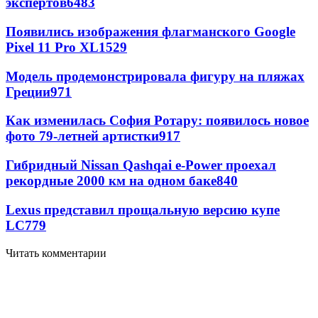
экспертов
6483
Появились изображения флагманского Google
Pixel 11 Pro XL
1529
Модель продемонстрировала фигуру на пляжах
Греции
971
Как изменилась София Ротару: появилось новое
фото 79-летней артистки
917
Гибридный Nissan Qashqai e-Power проехал
рекордные 2000 км на одном баке
840
Lexus представил прощальную версию купе
LC
779
Читать комментарии