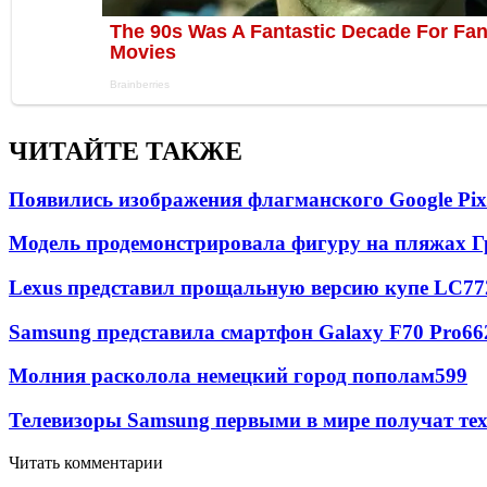
ЧИТАЙТЕ ТАКЖЕ
Появились изображения флагманского Google Pixe
Модель продемонстрировала фигуру на пляжах Г
Lexus представил прощальную версию купе LC
77
Samsung представила смартфон Galaxy F70 Pro
66
Молния расколола немецкий город пополам
599
Телевизоры Samsung первыми в мире получат т
Читать комментарии