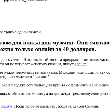
о трико с одной лямкой
м для пляжа для мужчин. Они считают, 
жно только онлайн за 40 долларов.
для мужчин. Этот пляжный костюм прикрывает нижнюю часть те
сти он не уступает женскому бикини, пишет
Esquire
.
ыве между пляжными вечеринками. Молодые люди думали, как ор
 созданию мужского "бикини".
Пока в продаже есть только два принта - с фламинго и ананасами
щих отойти от вас минимум на два метра - рекомендуемое расст
 подиум
. Показ устроил дизайнер Людовик де Сен-Сернин.