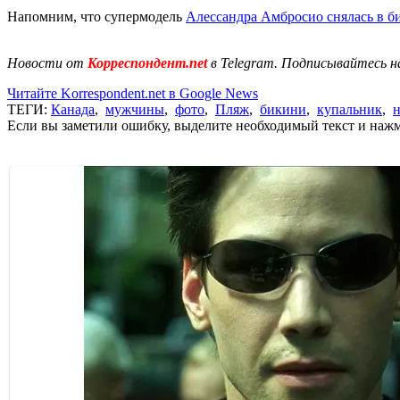
Напомним, что супермодель
Алессандра Амбросио снялась в б
Новости от
Корреспондент.net
в Telegram. Подписывайтесь н
Читайте Korrespondent.net в Google News
ТЕГИ:
Канада
,
мужчины
,
фото
,
Пляж
,
бикини
,
купальник
,
н
Если вы заметили ошибку, выделите необходимый текст и нажми