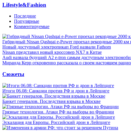
Lifestyle&Fashion
Последние
Популярные
Комментируемые
Гибридный Nissan Qashqai e-Power проехал рекордные 2000 км 
Новый доступный электропикап Ford назвали Fathom
Nissan представил новый кроссовер NX7 в Китае
Audi назвала будущий A2 e-tron самым доступным электромоби
Миранда Керр откровенно рассказала о своем настоящем рацио
Сюжеты
Итоги 06.08: Санкции против РФ и дрон в Лейпциге
Банкет генералов. Последствия взрыва в Москве
Грязные технологии. Атаки РФ на выборы во Франции
Эскалация для Европы. Российский дрон в Лейпциге