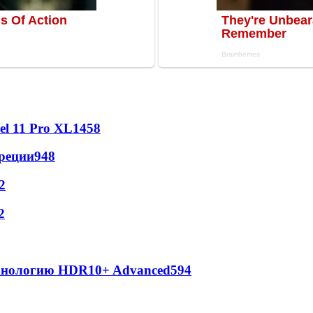
l 11 Pro XL
1458
реции
948
2
2
ехнологию HDR10+ Advanced
594