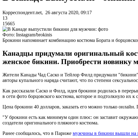
Корреспондент.net, 26 августа 2020, 09:17
13
15665
Фото: Instagram/brokinis
Брокини напоминает комбинацию костюма Бората и борцовског
Канадцы придумали оригинальный костю
женское бикини. Приобрести новинку мо
Жители Канады Чад Саско и Тейлор Филд придумали "бикини" 
авторы купального наряда считают, что по степени сексуально
Как рассказали Саско и Филд, идея брокини родилась в перер
в сети фото борцовского костюма, которое и подтолкнуло их к
Цена брокини 40 долларов, заказать его можно только онлайн. 
"У брокини есть как минимум один плюс: он заставит окружаю
создатели оригинального пляжного костюма.
Ранее сообщалось, что в Париже
мужчины в бикини вышли на