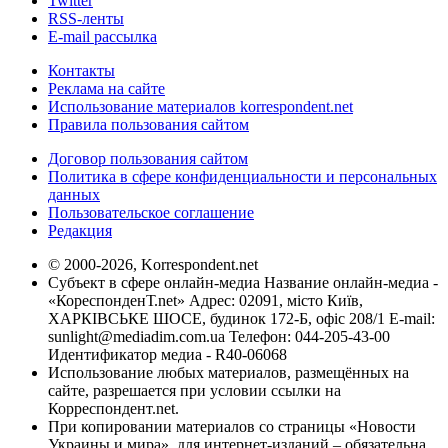
Twitter
RSS-ленты
E-mail рассылка
Контакты
Реклама на сайте
Использование материалов korrespondent.net
Правила пользования сайтом
Договор пользования сайтом
Политика в сфере конфиденциальности и персональных
данных
Пользовательское соглашение
Редакция
© 2000-2026, Korrespondent.net
Субъект в сфере онлайн-медиа Название онлайн-медиа -
«КореспонденТ.net» Адрес: 02091, місто Київ,
ХАРКІВСЬКЕ ШОСЕ, будинок 172-Б, офіс 208/1 E-mail:
sunlight@mediadim.com.ua
Телефон: 044-205-43-00
Идентификатор медиа - R40-06068
Использование любых материалов, размещённых на
сайте, разрешается при условии ссылки на
Корреспондент.net.
При копировании материалов со страницы «Новости
Украины и мира», для интернет-изданий – обязательна