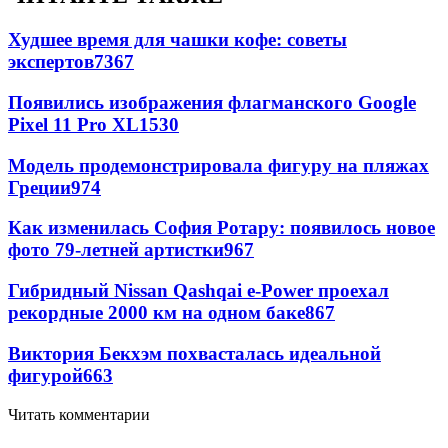
Худшее время для чашки кофе: советы
экспертов
7367
Появились изображения флагманского Google
Pixel 11 Pro XL
1530
Модель продемонстрировала фигуру на пляжах
Греции
974
Как изменилась София Ротару: появилось новое
фото 79-летней артистки
967
Гибридный Nissan Qashqai e-Power проехал
рекордные 2000 км на одном баке
867
Виктория Бекхэм похвасталась идеальной
фигурой
663
Читать комментарии