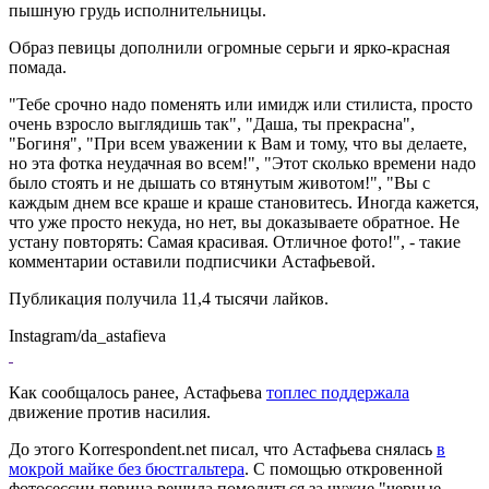
пышную грудь исполнительницы.
Образ певицы дополнили огромные серьги и ярко-красная
помада.
"Тебе срочно надо поменять или имидж или стилиста, просто
очень взросло выглядишь так", "Даша, ты прекрасна",
"Богиня", "При всем уважении к Вам и тому, что вы делаете,
но эта фотка неудачная во всем!", "Этот сколько времени надо
было стоять и не дышать со втянутым животом!", "Вы с
каждым днем все краше и краше становитесь. Иногда кажется,
что уже просто некуда, но нет, вы доказываете обратное. Не
устану повторять: Самая красивая. Отличное фото!", - такие
комментарии оставили подписчики Астафьевой.
Публикация получила 11,4 тысячи лайков.
Instagram/da_astafieva
Как сообщалось ранее, Астафьева
топлес поддержала
движение против насилия.
До этого Korrespondent.net писал, что Астафьева снялась
в
мокрой майке без бюстгальтера
. С помощью откровенной
фотосессии певица решила помолиться за чужие "черные