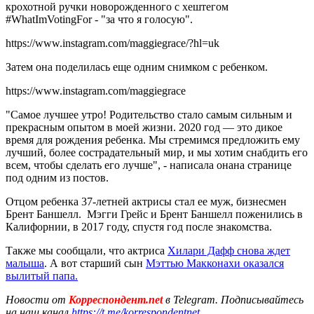
крохотной ручки новорожденного с хештегом
#WhatImVotingFor - "за что я голосую".
https://www.instagram.com/maggiegrace/?hl=uk
Затем она поделилась еще одним снимком с ребенком.
https://www.instagram.com/maggiegrace
"Самое лучшее утро! Родительство стало самым сильным и
прекрасным опытом в моей жизни. 2020 год — это дикое
время для рождения ребенка. Мы стремимся предложить ему
лучший, более сострадательный мир, и мы хотим снабдить его
всем, чтобы сделать его лучше", - написала онана странице
под одним из постов.
Отцом ребенка 37-летней актрисы стал ее муж, бизнесмен
Брент Баншелл. Мэгги Грейс и Брент Баншелл поженились в
Калифорнии, в 2017 году, спустя год после знакомства.
Также мы сообщали, что актриса
Хилари Дафф снова ждет
малыша
. А вот старший сын
Мэттью Макконахи оказался
вылитый папа.
Новости от
Корреспондент.net
в Telegram. Подписывайтесь
на наш канал
https://t.me/korrespondentnet