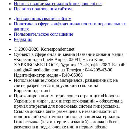
Использование материалов korrespondent.net
Правила пользования сайтом
Договор пользования сайтом
Политика в сфере конфиденциальности и персональных
данных
Пользовательское соглашение
Редакция
© 2000-2026, Korrespondent.net
Субъект в сфере онлайн-медиа Название онлайн-медиа -
«КореспонденТ.net» Адрес: 02091, місто Київ,
ХАРКІВСЬКЕ ШОСЕ, будинок 172-Б, офіс 208/1 E-mail:
sunlight@mediadim.com.ua
Телефон: 044-205-43-00
Идентификатор медиа - R40-06068
Использование любых материалов, размещённых на
сайте, разрешается при условии ссылки на
Корреспондент.net.
При копировании материалов со страницы «Новости
Украины и мира», для интернет-изданий – обязательна
прямая открытая для поисковых систем гиперссылка.
Ссылка должна быть размещена в независимости от
полного либо частичного использования материалов.
Гиперссылка (для интернет- изданий) – должна быть
размещена в подзаголовке или в первом абзаце