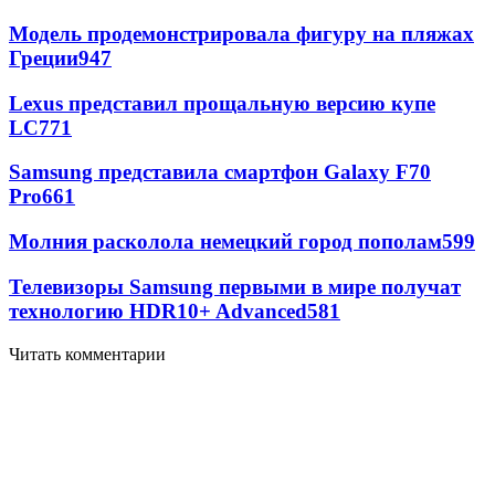
Модель продемонстрировала фигуру на пляжах
Греции
947
Lexus представил прощальную версию купе
LC
771
Samsung представила смартфон Galaxy F70
Pro
661
Молния расколола немецкий город пополам
599
Телевизоры Samsung первыми в мире получат
технологию HDR10+ Advanced
581
Читать комментарии