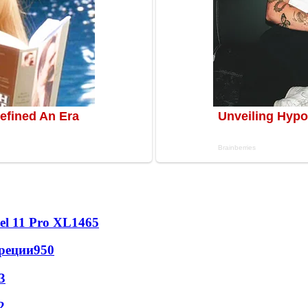
l 11 Pro XL
1465
реции
950
3
2