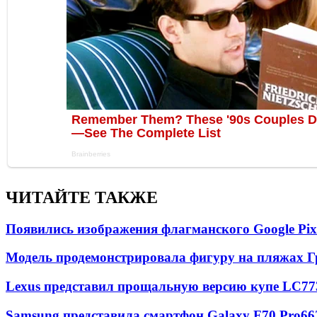
ЧИТАЙТЕ ТАКЖЕ
Появились изображения флагманского Google Pixe
Модель продемонстрировала фигуру на пляжах Г
Lexus представил прощальную версию купе LC
77
Samsung представила смартфон Galaxy F70 Pro
66