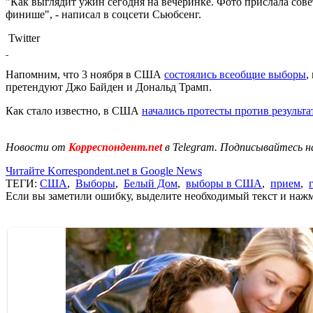
"Как выглядит ужин сегодня на вечеринке. Фото прислала сове
финише", - написал в соцсети Сьюбсенг.
Twitter
Напомним, что 3 ноября в США
состоялись всеобщие выборы
,
претендуют Джо Байден и Дональд Трамп.
Как стало известно, в США
начались протесты против результ
Новости от
Корреспондент.net
в Telegram. Подписывайтесь н
Читайте Korrespondent.net в Google News
ТЕГИ:
США
,
Выборы
,
Белый Дом
,
выборы в США
,
прием
,
Если вы заметили ошибку, выделите необходимый текст и нажми