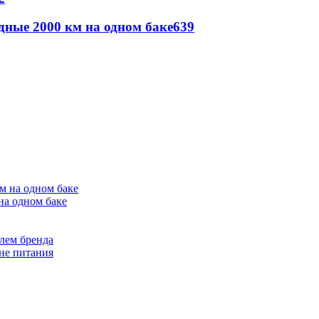
дные 2000 км на одном баке
639
на одном баке
лем бренда
не питания