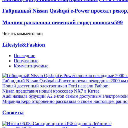
Гибридный Nissan Qashqai e-Power проехал рекор
Молния расколола немецкий город пополам
599
Читать комментарии
Lifestyle&Fashion
Последние
Популярные
Комментируемые
Гибридный Nissan Qashqai e-Power проехал рекордные 2000 км 
Новый доступный электропикап Ford назвали Fathom
Nissan представил новый кроссовер NX7 в Китае
Audi назвала будущий A2 e-tron самым доступным электромоби
Миранда Керр откровенно рассказала о своем настоящем рацио
Сюжеты