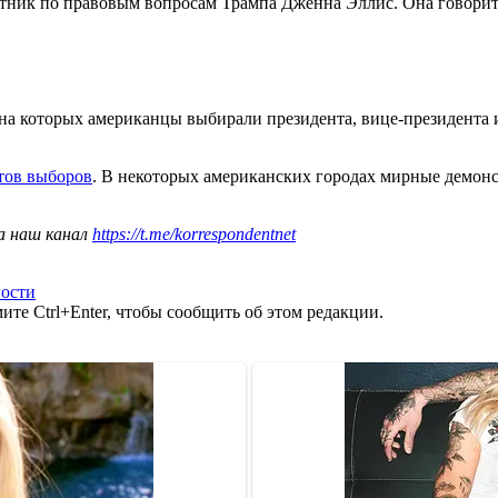
тник по правовым вопросам Трампа Дженна Эллис. Она говорит, 
 на которых американцы выбирали президента, вице-президента 
атов выборов
. В некоторых американских городах мирные демонс
а наш канал
https://t.me/korrespondentnet
гости
те Ctrl+Enter, чтобы сообщить об этом редакции.