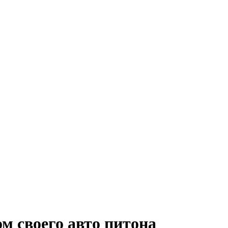
м своего авто питона