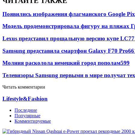
ЧИТАЙТЕ ТАКЖЕ
Появились изображения флагманского Google Pixe
Модель продемонстрировала фигуру на пляжах Г
Lexus представил прощальную версию купе LC
77
Samsung представила смартфон Galaxy F70 Pro
66
Молния расколола немецкий город пополам
599
Телевизоры Samsung первыми в мире получат т
Читать комментарии
Lifestyle&Fashion
Последние
Популярные
Комментируемые