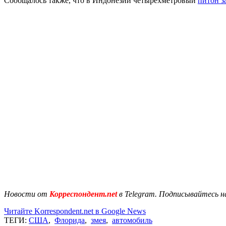
Сообщалось также, что в Индонезии четырехметровый
питон з
Новости от
Корреспондент.net
в Telegram. Подписывайтесь н
Читайте Korrespondent.net в Google News
ТЕГИ:
США
,
Флорида
,
змея
,
автомобиль