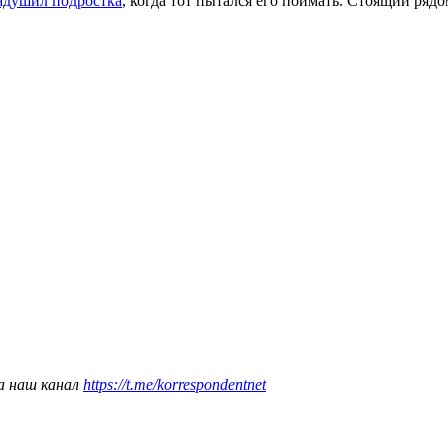
адушил подростка
, когда тот пытался его поймать. Стоящий рядо
а наш канал
https://t.me/korrespondentnet