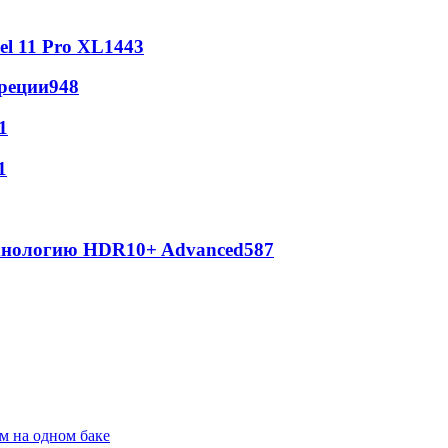
l 11 Pro XL
1443
реции
948
1
1
ехнологию HDR10+ Advanced
587