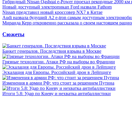
Гибридный Nissan Qashqai e-Power проехал рекордные 2000 км 
Новый доступный электропикап Ford назвали Fathom
Nissan представил новый кроссовер NX7 в Китае
Audi назвала будущий A2 e-tron самым доступным электромоби
Миранда Керр откровенно рассказала о своем настоящем рацио
Сюжеты
Банкет генералов. Последствия взрыва в Москве
Грязные технологии. Атаки РФ на выборы во Франции
Эскалация для Европы. Российский дрон в Лейпциге
Изменения в армии РФ: что стоит за решением Путина
Итоги 5.8: Удар по Киеву и нехватка антибаллистики