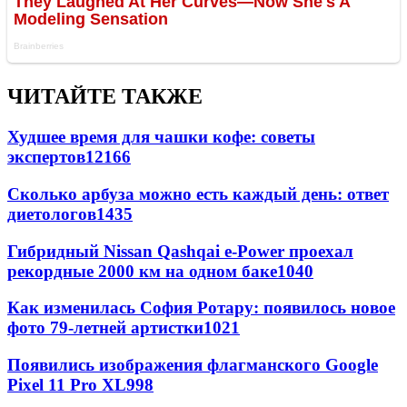
ЧИТАЙТЕ ТАКЖЕ
Худшее время для чашки кофе: советы
экспертов
12166
Сколько арбуза можно есть каждый день: ответ
диетологов
1435
Гибридный Nissan Qashqai e-Power проехал
рекордные 2000 км на одном баке
1040
Как изменилась София Ротару: появилось новое
фото 79-летней артистки
1021
Появились изображения флагманского Google
Pixel 11 Pro XL
998