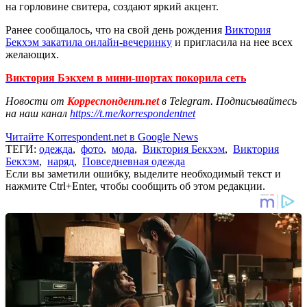
на горловине свитера, создают яркий акцент.
Ранее сообщалось, что на свой день рождения
Виктория
Бекхэм закатила онлайн-вечеринку
и пригласила на нее всех
желающих.
Виктория Бэкхем в мини-шортах покорила сеть
Новости от
Корреспондент.net
в Telegram. Подписывайтесь
на наш канал
https://t.me/korrespondentnet
Читайте Korrespondent.net в Google News
ТЕГИ:
одежда
,
фото
,
мода
,
Виктория Бекхэм
,
Виктория
Бекхэм
,
наряд
,
Повседневная одежда
Если вы заметили ошибку, выделите необходимый текст и
нажмите Ctrl+Enter, чтобы сообщить об этом редакции.