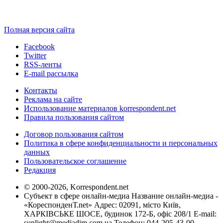
Полная версия сайта
Facebook
Twitter
RSS-ленты
E-mail рассылка
Контакты
Реклама на сайте
Использование материалов korrespondent.net
Правила пользования сайтом
Договор пользования сайтом
Политика в сфере конфиденциальности и персональных
данных
Пользовательское соглашение
Редакция
© 2000-2026, Korrespondent.net
Субъект в сфере онлайн-медиа Название онлайн-медиа -
«КореспонденТ.net» Адрес: 02091, місто Київ,
ХАРКІВСЬКЕ ШОСЕ, будинок 172-Б, офіс 208/1 E-mail:
sunlight@mediadim.com.ua
Телефон: 044-205-43-00