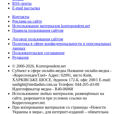
RSS-ленты
E-mail рассылка
Контакты
Реклама на сайте
Использование материалов korrespondent.net
Правила пользования сайтом
Договор пользования сайтом
Политика в сфере конфиденциальности и персональных
данных
Пользовательское соглашение
Редакция
© 2000-2026, Korrespondent.net
Субъект в сфере онлайн-медиа Название онлайн-медиа -
«КореспонденТ.net» Адрес: 02091, місто Київ,
ХАРКІВСЬКЕ ШОСЕ, будинок 172-Б, офіс 208/1 E-mail:
sunlight@mediadim.com.ua
Телефон: 044-205-43-00
Идентификатор медиа - R40-06068
Использование любых материалов, размещённых на
сайте, разрешается при условии ссылки на
Корреспондент.net.
При копировании материалов со страницы «Новости
Украины и мира», для интернет-изданий – обязательна