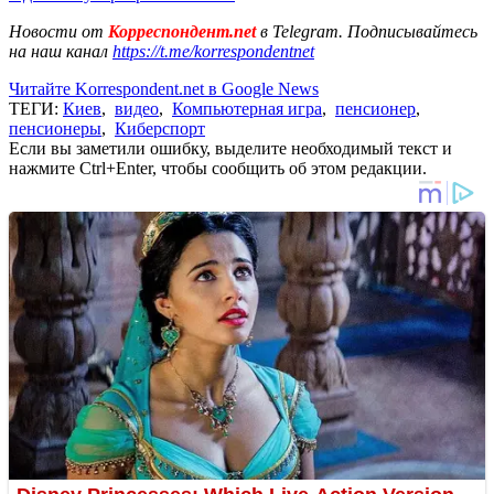
Новости от
Корреспондент.net
в Telegram. Подписывайтесь
на наш канал
https://t.me/korrespondentnet
Читайте Korrespondent.net в Google News
ТЕГИ:
Киев
,
видео
,
Компьютерная игра
,
пенсионер
,
пенсионеры
,
Киберспорт
Если вы заметили ошибку, выделите необходимый текст и
нажмите Ctrl+Enter, чтобы сообщить об этом редакции.