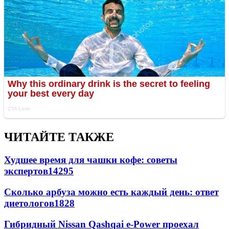
ЧИТАЙТЕ ТАКЖЕ
Худшее время для чашки кофе: советы
экспертов
14295
Сколько арбуза можно есть каждый день: ответ
диетологов
1828
Гибридный Nissan Qashqai e-Power проехал