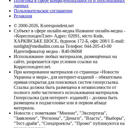
Политика в сфере конфиденциальности и персональных
данных
Пользовательское соглашение
Редакция
© 2000-2026, Korrespondent.net
Субъект в сфере онлайн-медиа Название онлайн-медиа -
«КореспонденТ.net» Адрес: 02091, місто Київ,
ХАРКІВСЬКЕ ШОСЕ, будинок 172-Б, офіс 208/1 E-mail:
sunlight@mediadim.com.ua
Телефон: 044-205-43-00
Идентификатор медиа - R40-06068
Использование любых материалов, размещённых на
сайте, разрешается при условии ссылки на
Корреспондент.net.
При копировании материалов со страницы «Новости
Украины и мира», для интернет-изданий – обязательна
прямая открытая для поисковых систем гиперссылка.
Ссылка должна быть размещена в независимости от
полного либо частичного использования материалов.
Гиперссылка (для интернет- изданий) – должна быть
размещена в подзаголовке или в первом абзаце
материала.
Новости с пометками "Мнение", "Экспертиза",
"Заявление", "Регионы", "Деньги", "Власть", "Выборы",
"Тест-драйв", "Спецпроекты", "Промо" публикуются на