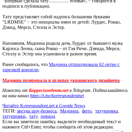
"Впервые сделала тату…………. #семья», − говорится в
подписи к публикации.
Тату представляет собой надпись большими буквами
"LRDMSE" − это инициалы имен ее детей: Лурдес, Рокко,
Дэвид, Мерси, Стелла и Эстер.
Напомним, Мадонна родила дочь Лурдес от бывшего мужа
Карлоса Леона, сына Рокко − от Гая Ричи. Дэвида, Мерси,
Стеллу и Эстер она усыновила в разное время.
Ранее сообщалось, что
Мадонна отпраздновала 62-летие с
тарелкой конопли
.
Мадонна позировала в шляпах украинского дизайнера
Новости от
Корреспондент.net
в Telegram. Подписывайтесь
на наш канал
https://t.me/korrespondentnet
Читайте Korrespondent.net в Google News
ТЕГИ:
звезды шоу-бизнеса
,
Мадонна
,
фото
,
татуировка
,
татуировки
,
тату
,
певица
Если вы заметили ошибку, выделите необходимый текст и
нажмите Ctrl+Enter, чтобы сообщить об этом редакции.