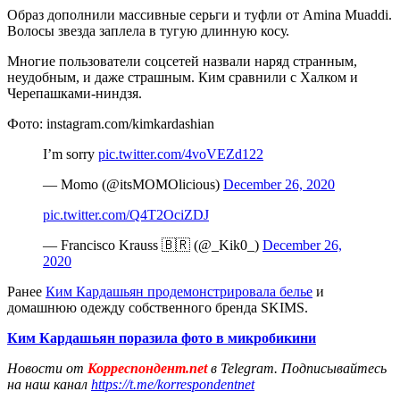
Образ дополнили массивные серьги и туфли от Amina Muaddi.
Волосы звезда заплела в тугую длинную косу.
Многие пользователи соцсетей назвали наряд странным,
неудобным, и даже страшным. Ким сравнили с Халком и
Черепашками-ниндзя.
Фото: instagram.com/kimkardashian
I’m sorry
pic.twitter.com/4voVEZd122
— Momo (@itsMOMOlicious)
December 26, 2020
pic.twitter.com/Q4T2OciZDJ
— Francisco Krauss 🇧🇷 (@_Kik0_)
December 26,
2020
Ранее
Ким Кардашьян продемонстрировала белье
и
домашнюю одежду собственного бренда SKIMS.
Ким Кардашьян поразила фото в микробикини
Новости от
Корреспондент.net
в Telegram. Подписывайтесь
на наш канал
https://t.me/korrespondentnet