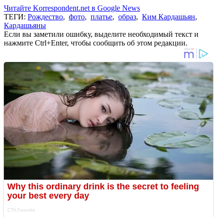
Читайте Korrespondent.net в Google News
ТЕГИ:
Рождество
,
фото
,
платье
,
образ
,
Ким Кардашьян
,
Кардашьяны
Если вы заметили ошибку, выделите необходимый текст и
нажмите Ctrl+Enter, чтобы сообщить об этом редакции.