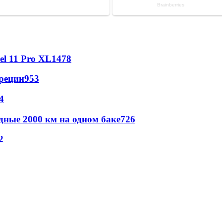
l 11 Pro XL
1478
реции
953
4
дные 2000 км на одном баке
726
2