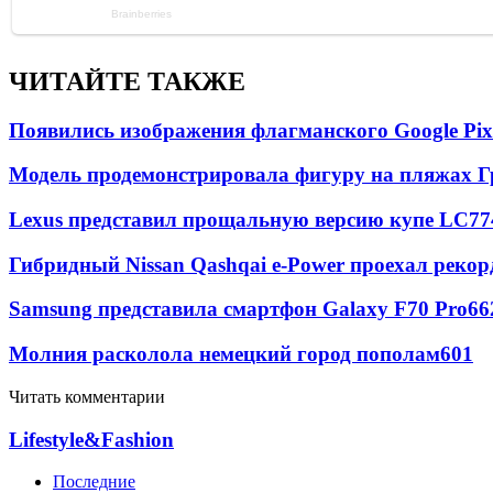
ЧИТАЙТЕ ТАКЖЕ
Появились изображения флагманского Google Pixe
Модель продемонстрировала фигуру на пляжах Г
Lexus представил прощальную версию купе LC
77
Гибридный Nissan Qashqai e-Power проехал рекор
Samsung представила смартфон Galaxy F70 Pro
66
Молния расколола немецкий город пополам
601
Читать комментарии
Lifestyle&Fashion
Последние