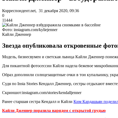
Корреспондент.net, 31 декабря 2020, 09:36
0
11444
Фото: instagram.com/kyliejenner
Кайли Дженнер
Звезда опубликовала откровенные фото
Модель, бизнесвумен и светская львица Кайли Дженнер понежил
Для пикантной фотосессии Кайли надела бежевое микробикини,
Образ дополнили солнцезащитные очки в тон купальнику, ук
Судя по Insta Stories Кендалл Дженнер, сестры отдыхают вмест
Скриншот:instagram.com/stories/kendalljenner
Ранее старшая сестра Кендалл и Кайли
Ким Кардашьян поделил
Кайли Дженнер поразила нарядом с открытой грудью