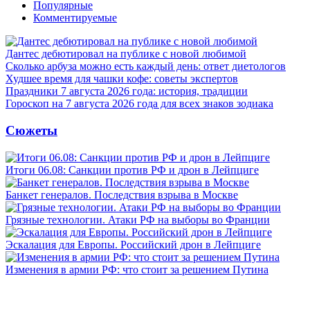
Популярные
Комментируемые
Дантес дебютировал на публике с новой любимой
Сколько арбуза можно есть каждый день: ответ диетологов
Худшее время для чашки кофе: советы экспертов
Праздники 7 августа 2026 года: история, традиции
Гороскоп на 7 августа 2026 года для всех знаков зодиака
Сюжеты
Итоги 06.08: Санкции против РФ и дрон в Лейпциге
Банкет генералов. Последствия взрыва в Москве
Грязные технологии. Атаки РФ на выборы во Франции
Эскалация для Европы. Российский дрон в Лейпциге
Изменения в армии РФ: что стоит за решением Путина