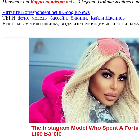
Новости от
Корреспондент.net
в Telegram. Подписывайтесь н
Читайте Korrespondent.net в Google News
ТЕГИ:
фото
,
модель
,
бассейн
,
бикини
,
Кайли Дженнер
Если вы заметили ошибку, выделите необходимый текст и нажми