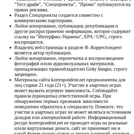
"Тест-драйв", "Спецпроекты", "Промо" публикуются на
правах рекламы.
Раздел Спецпроекты создается совместно с
коммерческими партнерами.
Любое копирование, публикация, републикация и
другое распространение информации, которое содержит
ссылку на "Интерфакс-Украина", EPA / UPG, строго
воспрещается.
Владелец веб-страницы в разделе Я- Корреспондент
является автор публикации.
Любое копирование, перепечатка и воспроизведение
фотографий и/или аудиовизуальных материалов,
принадлежащих правообладателю Getty Images, строго
запрещено.
Материалы сайта korrespondent.net предназначены для
лиц старше 21 года (21+). Участие в азартных играх
может вызвать игровую зависимость. Соблюдайте
правила (принципы) ответственной игры. При
обнаружении первых признаков зависимости
немедленно обратитесь к специалисту. Помните, что
участие в азартных играх не может являться источником
доходов или альтернативой работе. Информационный
ресурс korrespondent.net не проводит игры на реальные
и/или виртуальные деньги, сайт не принимает ни в
какой форме оплату ставок и других платежей, которые