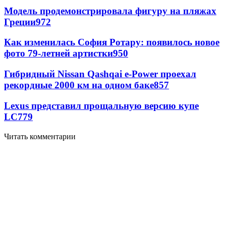
Модель продемонстрировала фигуру на пляжах
Греции
972
Как изменилась София Ротару: появилось новое
фото 79-летней артистки
950
Гибридный Nissan Qashqai e-Power проехал
рекордные 2000 км на одном баке
857
Lexus представил прощальную версию купе
LC
779
Читать комментарии