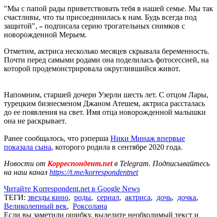
"Мы с папой рады приветствовать тебя в нашей семье. Мы так
счастливы, что ты присоединилась к нам. Будь всегда под
защитой",
подписала серию трогательных снимков с
–
новорожденной Мерьем.
Отметим, актриса несколько месяцев скрывала беременность.
Почти перед самыми родами она поделилась фотосессией, на
которой продемонстрировала округлившийся живот.
Напомним, старшей дочери Узерли шесть лет. С отцом Лары,
турецким бизнесменом Джаном Атешем, актриса рассталась
до ее появления на свет. Имя отца новорожденной малышки
она не раскрывает.
Ранее сообщалось, что рэперша
Ники Минаж впервые
показала сына
, которого родила в сентябре 2020 года.
Новости от
Корреспондент.net
в Telegram. Подписывайтесь
на наш канал
https://t.me/korrespondentnet
Читайте Korrespondent.net в Google News
ТЕГИ:
звезды кино
,
роды
,
сериал
,
актриса
,
дочь
,
дочка
,
Великолепный век
,
Роксолана
Если вы заметили ошибку, выделите необходимый текст и