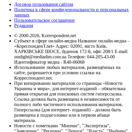
Договор пользования сайтом
Политика в сфере конфиденциальности и персональных
данных
Пользовательское соглашение
Редакция
© 2000-2026, Korrespondent.net
Субъект в сфере онлайн-медиа Название онлайн-медиа -
«КореспонденТ.net» Адрес: 02091, місто Київ,
ХАРКІВСЬКЕ ШОСЕ, будинок 172-Б, офіс 208/1 E-mail:
sunlight@mediadim.com.ua
Телефон: 044-205-43-00
Идентификатор медиа - R40-06068
Использование любых материалов, размещённых на
сайте, разрешается при условии ссылки на
Корреспондент.net.
При копировании материалов со страницы «Новости
Украины и мира», для интернет-изданий – обязательна
прямая открытая для поисковых систем гиперссылка.
Ссылка должна быть размещена в независимости от
полного либо частичного использования материалов.
Гиперссылка (для интернет- изданий) – должна быть
размещена в подзаголовке или в первом абзаце
материала.
Новости с пометками "Мнение", "Экспертиза",
"Заявление", "Регионы", "Деньги", "Власть", "Выборы",