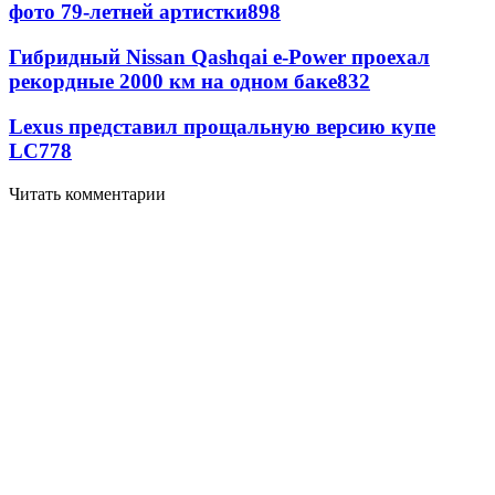
фото 79-летней артистки
898
Гибридный Nissan Qashqai e-Power проехал
рекордные 2000 км на одном баке
832
Lexus представил прощальную версию купе
LC
778
Читать комментарии