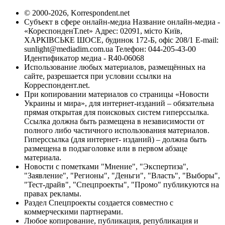
© 2000-2026, Korrespondent.net
Субъект в сфере онлайн-медиа Название онлайн-медиа -
«КореспонденТ.net» Адрес: 02091, місто Київ,
ХАРКІВСЬКЕ ШОСЕ, будинок 172-Б, офіс 208/1 E-mail:
sunlight@mediadim.com.ua
Телефон: 044-205-43-00
Идентификатор медиа - R40-06068
Использование любых материалов, размещённых на
сайте, разрешается при условии ссылки на
Корреспондент.net.
При копировании материалов со страницы «Новости
Украины и мира», для интернет-изданий – обязательна
прямая открытая для поисковых систем гиперссылка.
Ссылка должна быть размещена в независимости от
полного либо частичного использования материалов.
Гиперссылка (для интернет- изданий) – должна быть
размещена в подзаголовке или в первом абзаце
материала.
Новости с пометками "Мнение", "Экспертиза",
"Заявление", "Регионы", "Деньги", "Власть", "Выборы",
"Тест-драйв", "Спецпроекты", "Промо" публикуются на
правах рекламы.
Раздел Спецпроекты создается совместно с
коммерческими партнерами.
Любое копирование, публикация, републикация и