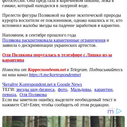
фотосессии. Она предстала в коричневом бикини, лежа в
гамаке, который находился в лазурной воде.
Прелести фигуры Поляковой на фоне экзотической природы
курорта восхитили ее поклонников, однако нашлись и те, кто
вспомнил жалобы звезды на падение заработков в карантин.
Напомним, в сентябре прошлого года
Полякова раскритиковала карантинные ограничения
и
заявила о дискриминации украинских артистов.
Оля Полякова поругалась в телеэфире с Ляшко из-за
карантина
Новости от
Корреспондент.net
в Telegram. Подписывайтесь
на наш канал
https://t.me/korrespondentnet
Читайте Korrespondent.net в Google News
ТЕГИ:
звезды шоу-бизнеса
,
фото
,
Мальдивы
,
карантин
,
певица
,
Оля Полякова
Если вы заметили ошибку, выделите необходимый текст и
нажмите Ctrl+Enter, чтобы сообщить об этом редакции.